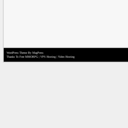
WordPress Theme
By MagPress
Thanks To
Free MMORPG
|
VPS Hosting
|
Video Hosting