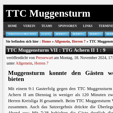
TTC Muggensturm
HOME
VEREIN
TEAMS
SPONSOREN
LINKS
TERMIN
VEREINSNACHRICHTEN
EVENTS
HERREN 1
HERREN 2
HERREN 3
HERR
Sie befinden sich hier :
Home
»
Allgemein
,
Herren 7
» TTC Muggenstur
TTC Muggensturm VII : TTG Achern II 1 : 9
veröffentlicht von
Pressewart
am Montag, 18. November 2024, 17
unter
Allgemein
,
Herren 7
Muggensturm konnte den Gästen we
bieten
Mit einem 9:1 Gasterfolg gegen den TTC Muggensturm
Achern II am Dienstag in weniger als 120 Minuten zw
Herren Kreisliga H gesammelt. Beim TTC Muggensturm VII
zusammen. Auch das Satzergebnis drückte die Überleg
Abend aus: Mit 7:28 behielten die Gäste deutlich d