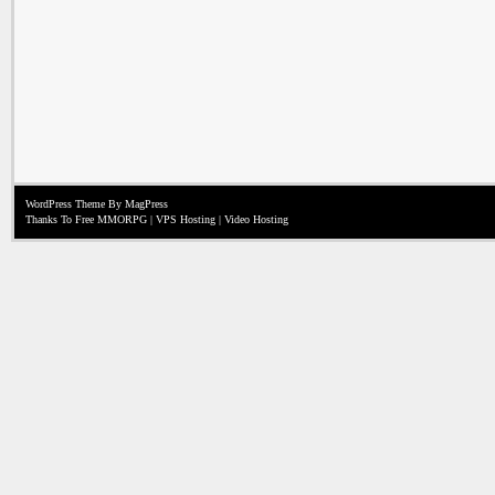
WordPress Theme
By MagPress
Thanks To
Free MMORPG
|
VPS Hosting
|
Video Hosting