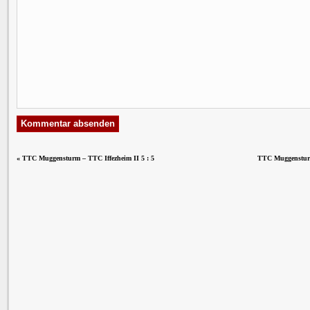
«
TTC Muggensturm – TTC Iffezheim II 5 : 5
TTC Muggensturm