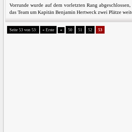
Vorrunde wurde auf dem vorletzten Rang abgeschlossen,
das Team um Kapitän Benjamin Hertweck zwei Plätze weite
Seite 53 von 53:
« Erste
«
50
51
52
53