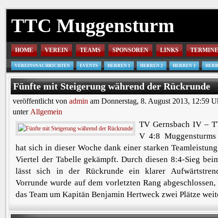
TTC Muggensturm
HOME
VEREIN
TEAMS
SPONSOREN
LINKS
TERMIN
VEREINSNACHRICHTEN
EVENTS
HERREN 1
HERREN 2
HERREN 3
HERR
Fünfte mit Steigerung während der Rückrunde
veröffentlicht von
admin
am Donnerstag, 8. August 2013, 12:59 U
unter
Allgemein
TV Gernsbach IV – 
V 4:8 Muggensturms
hat sich in dieser Woche dank einer starken Teamleistun
Viertel der Tabelle gekämpft. Durch diesen 8:4-Sieg bei
lässt sich in der Rückrunde ein klarer Aufwärtstre
Vorrunde wurde auf dem vorletzten Rang abgeschlossen,
das Team um Kapitän Benjamin Hertweck zwei Plätze weite