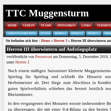
TTC Muggensturm
HOME
VEREIN
TEAMS
SPONSOREN
LINKS
TERMIN
VEREINSNACHRICHTEN
EVENTS
HERREN 1
HERREN 2
HERREN 3
HERR
Sie befinden sich hier :
Home
»
Herren 3
» Herren III überwintern auf
Herren III überwintern auf Aufstiegsplatz
veröffentlicht von
Pressewart
am Donnerstag, 5. Dezember 2019, 
unter
Herren 3
Nach einem mäßigen Saisonstart kletterte Muggensturm
Spieltag für Spieltag und schließt die Hinserie nu
Herbstmeister ab. Drei Siege zum Abschluss in Kombi
guten Spielverhältnis schieben das Sextett letztlich 
Rheinmünster.
In den vergangenen drei Monaten wusste insbesondere B
zu überzeugen, der mit einer 9:4-Bilanz zu den besten 