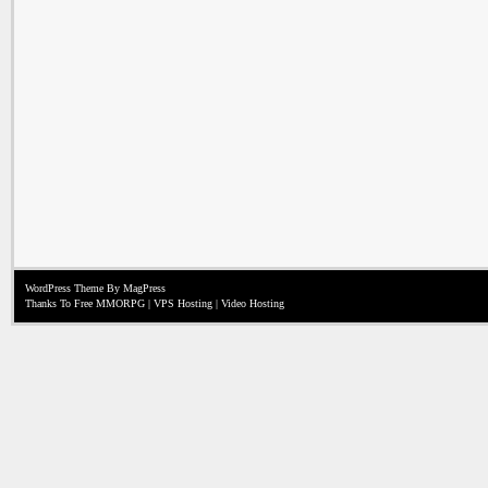
WordPress Theme
By MagPress
Thanks To
Free MMORPG
|
VPS Hosting
|
Video Hosting