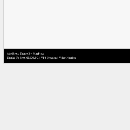
WordPress Theme
By MagPress
Thanks To
Free MMORPG
|
VPS Hosting
|
Video Hosting