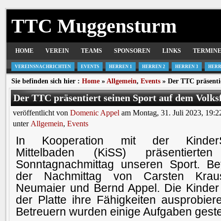
TTC Muggensturm
HOME
VEREIN
TEAMS
SPONSOREN
LINKS
TERMIN
VEREINSNACHRICHTEN
EVENTS
HERREN 1
HERREN 2
HERREN 3
HERR
Sie befinden sich hier :
Home
»
Allgemein
,
Events
» Der TTC präsentie
Der TTC präsentiert seinen Sport auf dem Volks
veröffentlicht von
Domenic Appel
am Montag, 31. Juli 2023, 19:2
unter
Allgemein
,
Events
In Kooperation mit der KinderS
Mittelbaden (KiSS) präsentiert
Sonntagnachmittag unseren Sport. Be
der Nachmittag von Carsten Kra
Neumaier und Bernd Appel. Die Kinder
der Platte ihre Fähigkeiten ausprobie
Betreuern wurden einige Aufgaben gestel