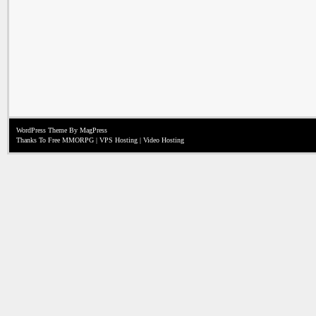
WordPress Theme
By MagPress
Thanks To
Free MMORPG
|
VPS Hosting
|
Video Hosting