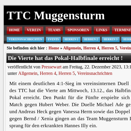
TTC Muggensturm
HOME
VEREIN
TEAMS
SPONSOREN
LINKS
TERMIN
VEREINSNACHRICHTEN
EVENTS
HERREN 1
HERREN 2
HERREN 3
HERR
Sie befinden sich hier :
Home
»
Allgemein
,
Herren 4
,
Herren 5
,
Verein
Die Vierte hat das Pokal-Halbfinale erreicht !
veröffentlicht von
Pressewart
am Freitag, 22. Dezember 2023, 13:
unter
Allgemein
,
Herren 4
,
Herren 5
,
Vereinsnachrichten
Mit einem deutlichen 4:1-Sieg im vereinsinternen Duell
des TTC hat die Vierte am Mittwoch, 13.12., das Halbfi
Pokal erreicht. Den Punkt für die Fünfte erspielte sic
Match gegen Hubert Weber. Die Duelle Michael Ade g
und Andreas Heck gegen Vanessa Herm sowie das Doppel 
gegen Bernd / Xenia gingen an das Team Muggensturm 
sprang für den erkrankten Hannes Illy ein.