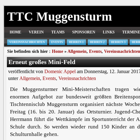
TTC Muggensturm
HOME
VEREIN
TEAMS
SPONSOREN
LINKS
TERMIN
VEREINSNACHRICHTEN
EVENTS
HERREN 1
HERREN 2
HERREN 3
HERR
Sie befinden sich hier :
Home
»
Allgemein
,
Events
,
Vereinsnachrichte
Erneut großes Mini-Feld
veröffentlicht von
Domenic Appel
am Donnerstag, 12. Januar 201
unter
Allgemein
,
Events
,
Vereinsnachrichten
Die Muggensturmer Mini-Meisterschaften tragen w
enormen Aufgebot zur bundesweit größten Breitenspor
Tischtennisclub Muggensturm organisiert nächste Woch
Freitag (16. bis 20. Januar) das Ortsturnier. Jugend-Ch
Herrmann führt die Wettkämpfe im Sportunterricht der A
Schule durch. So werden wieder rund 150 Kinder an di
Schulturnhalle gehen.