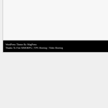
WordPress Theme
By MagPress
Thanks To
Free MMORPG
|
VPS Hosting
|
Video Hosting