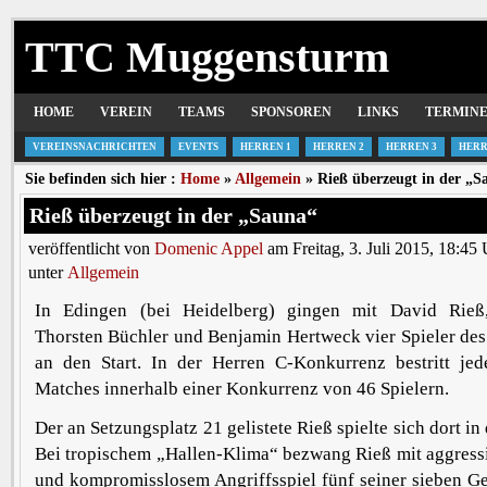
TTC Muggensturm
HOME
VEREIN
TEAMS
SPONSOREN
LINKS
TERMIN
VEREINSNACHRICHTEN
EVENTS
HERREN 1
HERREN 2
HERREN 3
HERR
Sie befinden sich hier :
Home
»
Allgemein
» Rieß überzeugt in der „S
Rieß überzeugt in der „Sauna“
veröffentlicht von
Domenic Appel
am Freitag, 3. Juli 2015, 18:45
unter
Allgemein
In Edingen (bei Heidelberg) gingen mit David Rieß
Thorsten Büchler und Benjamin Hertweck vier Spieler des
an den Start. In der Herren C-Konkurrenz bestritt jed
Matches innerhalb einer Konkurrenz von 46 Spielern.
Der an Setzungsplatz 21 gelistete Rieß spielte sich dort i
Bei tropischem „Hallen-Klima“ bezwang Rieß mit aggress
und kompromisslosem Angriffsspiel fünf seiner sieben G