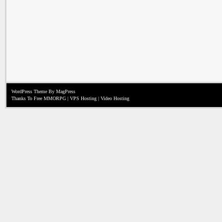
WordPress Theme
By MagPress
Thanks To
Free MMORPG
|
VPS Hosting
|
Video Hosting