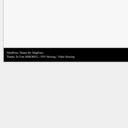
WordPress Theme
By MagPress
Thanks To
Free MMORPG
|
VPS Hosting
|
Video Hosting