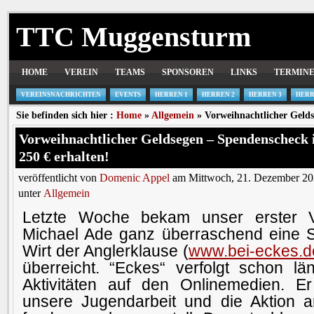
TTC Muggensturm
HOME
VEREIN
TEAMS
SPONSOREN
LINKS
TERMIN
VEREINSNACHRICHTEN
EVENTS
HERREN 1
HERREN 2
HERREN 3
HERR
Sie befinden sich hier :
Home
»
Allgemein
» Vorweihnachtlicher Gelds
Vorweihnachtlicher Geldsegen – Spendenscheck 
250 € erhalten!
veröffentlicht von
Domenic Appel
am Mittwoch, 21. Dezember 20
unter
Allgemein
Letzte Woche bekam unser erster V
Michael Ade ganz überraschend eine
Wirt der Anglerklause (
www.bei-eckes.d
überreicht. “Eckes“ verfolgt schon lä
Aktivitäten auf den Onlinemedien. E
unsere Jugendarbeit und die Aktion a