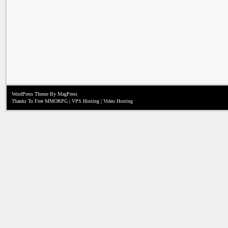
WordPress Theme
By MagPress
Thanks To
Free MMORPG
|
VPS Hosting
|
Video Hosting