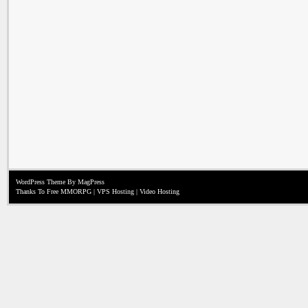
WordPress Theme
By MagPress
Thanks To
Free MMORPG
|
VPS Hosting
|
Video Hosting