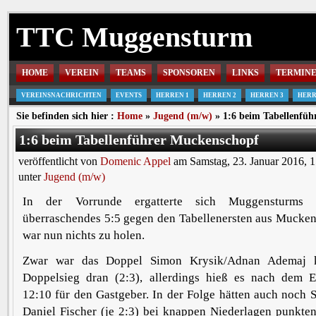
TTC Muggensturm
HOME
VEREIN
TEAMS
SPONSOREN
LINKS
TERMIN
VEREINSNACHRICHTEN
EVENTS
HERREN 1
HERREN 2
HERREN 3
HERR
Sie befinden sich hier :
Home
»
Jugend (m/w)
» 1:6 beim Tabellenfü
1:6 beim Tabellenführer Muckenschopf
veröffentlicht von
Domenic Appel
am Samstag, 23. Januar 2016, 
unter
Jugend (m/w)
In der Vorrunde ergatterte sich Muggensturms
überraschendes 5:5 gegen den Tabellenersten aus Mucken
war nun nichts zu holen.
Zwar war das Doppel Simon Krysik/Adnan Ademaj 
Doppelsieg dran (2:3), allerdings hieß es nach dem E
12:10 für den Gastgeber. In der Folge hätten auch noch
Daniel Fischer (je 2:3) bei knappen Niederlagen punkte