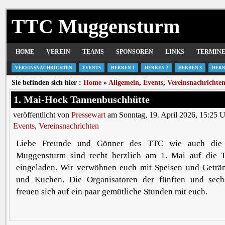
TTC Muggensturm
HOME
VEREIN
TEAMS
SPONSOREN
LINKS
TERMIN
VEREINSNACHRICHTEN
EVENTS
HERREN 1
HERREN 2
HERREN 3
HERR
Sie befinden sich hier :
Home
»
Allgemein
,
Events
,
Vereinsnachrichte
1. Mai-Hock Tannenbuschhütte
veröffentlicht von
Pressewart
am Sonntag, 19. April 2026, 15:25 U
Events
,
Vereinsnachrichten
Liebe Freunde und Gönner des TTC wie auch die
Muggensturm sind recht herzlich am 1. Mai auf die 
eingeladen. Wir verwöhnen euch mit Speisen und Geträ
und Kuchen. Die Organisatoren der fünften und sech
freuen sich auf ein paar gemütliche Stunden mit euch.