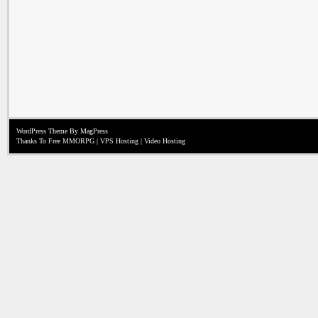
WordPress Theme
By MagPress
Thanks To
Free MMORPG
|
VPS Hosting
|
Video Hosting