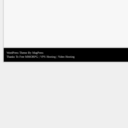
WordPress Theme
By MagPress
Thanks To
Free MMORPG
|
VPS Hosting
|
Video Hosting