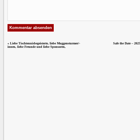
«
Liebe Tischtennisbegeisterte, liebe Muggensturmer/-
Safe the Date – 202
innen, liebe Freunde und liebe Sponsoren,