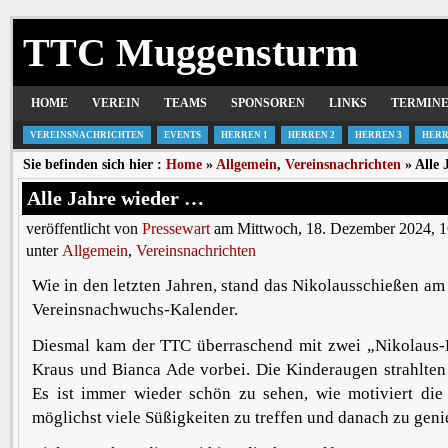
TTC Muggensturm
HOME
VEREIN
TEAMS
SPONSOREN
LINKS
TERMIN
VEREINSNACHRICHTEN
EVENTS
HERREN 1
HERREN 2
HERREN 3
HERR
Sie befinden sich hier :
Home
»
Allgemein
,
Vereinsnachrichten
» Alle 
Alle Jahre wieder …
veröffentlicht von
Pressewart
am Mittwoch, 18. Dezember 2024, 1
unter
Allgemein
,
Vereinsnachrichten
Wie in den letzten Jahren, stand das Nikolausschießen a
Vereinsnachwuchs-Kalender.
Diesmal kam der TTC überraschend mit zwei „Nikolaus-H
Kraus und Bianca Ade vorbei. Die Kinderaugen strahlten 
Es ist immer wieder schön zu sehen, wie motiviert die
möglichst viele Süßigkeiten zu treffen und danach zu geni