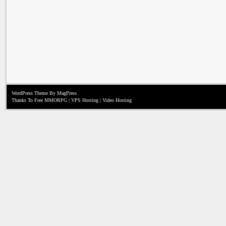
WordPress Theme
By MagPress
Thanks To
Free MMORPG
|
VPS Hosting
|
Video Hosting