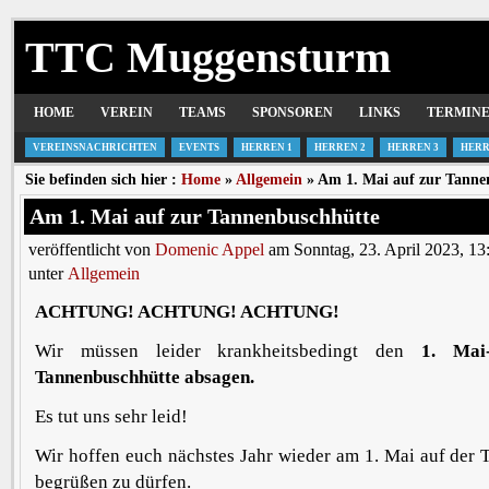
TTC Muggensturm
HOME
VEREIN
TEAMS
SPONSOREN
LINKS
TERMIN
VEREINSNACHRICHTEN
EVENTS
HERREN 1
HERREN 2
HERREN 3
HERR
Sie befinden sich hier :
Home
»
Allgemein
» Am 1. Mai auf zur Tanne
Am 1. Mai auf zur Tannenbuschhütte
veröffentlicht von
Domenic Appel
am Sonntag, 23. April 2023, 13
unter
Allgemein
ACHTUNG! ACHTUNG! ACHTUNG!
Wir müssen leider krankheitsbedingt den
1. Mai
Tannenbuschhütte absagen.
Es tut uns sehr leid!
Wir hoffen euch nächstes Jahr wieder am 1. Mai auf der
begrüßen zu dürfen.