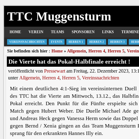
TTC Muggensturm
HOME
VEREIN
TEAMS
SPONSOREN
LINKS
TERMIN
VEREINSNACHRICHTEN
EVENTS
HERREN 1
HERREN 2
HERREN 3
HERR
Sie befinden sich hier :
Home
»
Allgemein
,
Herren 4
,
Herren 5
,
Verein
Die Vierte hat das Pokal-Halbfinale erreicht !
veröffentlicht von
Pressewart
am Freitag, 22. Dezember 2023, 13:
unter
Allgemein
,
Herren 4
,
Herren 5
,
Vereinsnachrichten
Mit einem deutlichen 4:1-Sieg im vereinsinternen Duell
des TTC hat die Vierte am Mittwoch, 13.12., das Halbfi
Pokal erreicht. Den Punkt für die Fünfte erspielte sic
Match gegen Hubert Weber. Die Duelle Michael Ade g
und Andreas Heck gegen Vanessa Herm sowie das Doppel 
gegen Bernd / Xenia gingen an das Team Muggensturm 
sprang für den erkrankten Hannes Illy ein.