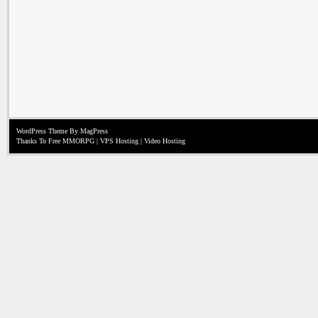
WordPress Theme
By MagPress
Thanks To
Free MMORPG
|
VPS Hosting
|
Video Hosting