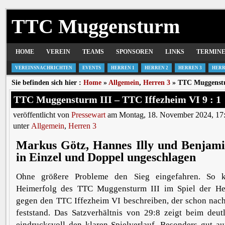
TTC Muggensturm
HOME
VEREIN
TEAMS
SPONSOREN
LINKS
TERMIN
VEREINSNACHRICHTEN
EVENTS
HERREN 1
HERREN 2
HERREN 3
HERR
Sie befinden sich hier :
Home
»
Allgemein
,
Herren 3
» TTC Muggenstur
TTC Muggensturm III – TTC Iffezheim VI 9 : 1
veröffentlicht von
Pressewart
am Montag, 18. November 2024, 17
unter
Allgemein
,
Herren 3
Markus Götz, Hannes Illy und Benjam
in Einzel und Doppel ungeschlagen
Ohne größere Probleme den Sieg eingefahren. So 
Heimerfolg des TTC Muggensturm III im Spiel der He
gegen den TTC Iffezheim VI beschreiben, der schon nach
feststand. Das Satzverhältnis von 29:8 zeigt beim deut
eindrucksvoll den klaren Spielverlauf. Besonders gut a