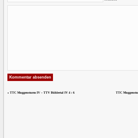
«
TTC Muggensturm IV – TTV Bühlertal IV 4 : 6
TTC Muggenstur