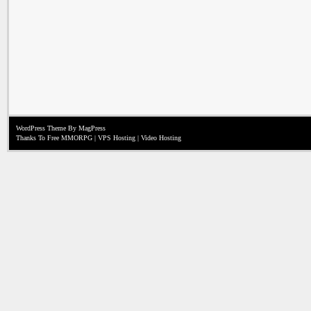
WordPress Theme
By MagPress
Thanks To
Free MMORPG
|
VPS Hosting
|
Video Hosting