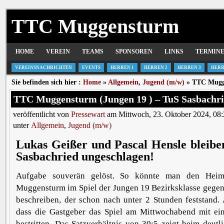
TTC Muggensturm
HOME
VEREIN
TEAMS
SPONSOREN
LINKS
TERMIN
VEREINSNACHRICHTEN
EVENTS
HERREN 1
HERREN 2
HERREN 3
HERR
Sie befinden sich hier :
Home
»
Allgemein
,
Jugend (m/w)
» TTC Mugge
TTC Muggensturm (Jungen 19 ) – TuS Sasbachrie
veröffentlicht von
Pressewart
am Mittwoch, 23. Oktober 2024, 08
unter
Allgemein
,
Jugend (m/w)
Lukas Geißer und Pascal Hensle bleibe
Sasbachried ungeschlagen!
Aufgabe souverän gelöst. So könnte man den Heim
Muggensturm im Spiel der Jungen 19 Bezirksklasse gegen
beschreiben, der schon nach unter 2 Stunden feststand.
dass die Gastgeber das Spiel am Mittwochabend mit ein
bestritten. Das Satzverhältnis von 30:5 zeigt beim deutl