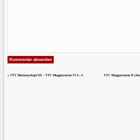
«
TTV Muckenschopf III – TTC Muggensturm VI 6 : 4
TTC Muggensturm II (Jun