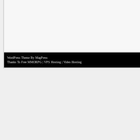
WordPress Theme
By MagPress
Thanks To
Free MMORPG
|
VPS Hosting
|
Video Hosting