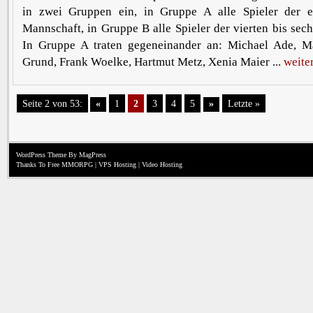
in zwei Gruppen ein, in Gruppe A alle Spieler der er
Mannschaft, in Gruppe B alle Spieler der vierten bis sec
In Gruppe A traten gegeneinander an: Michael Ade, M
Grund, Frank Woelke, Hartmut Metz, Xenia Maier ...
weite
Seite 2 von 53:
«
1
2
3
4
5
»
Letzte »
WordPress Theme
By MagPress
Thanks To
Free MMORPG
|
VPS Hosting
|
Video Hosting