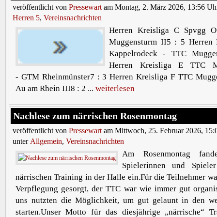
veröffentlicht von
Pressewart
am Montag, 2. März 2026, 13:56 Uh
Herren 5
,
Vereinsnachrichten
Herren Kreisliga C Spvgg 
Muggensturm II5 : 5 Herren 
Kappelrodeck - TTC Muggen
Herren Kreisliga E TTC 
- GTM Rheinmünster7 : 3 Herren Kreisliga F TTC Mug
Au am Rhein III8 : 2 ...
weiterlesen
Nachlese zum närrischen Rosenmontag
veröffentlicht von
Pressewart
am Mittwoch, 25. Februar 2026, 15:
unter
Allgemein
,
Vereinsnachrichten
Am Rosenmontag fande
Spielerinnen und Spiel
närrischen Training in der Halle ein.Für die Teilnehmer w
Verpflegung gesorgt, der TTC war wie immer gut organi
uns nutzten die Möglichkeit, um gut gelaunt in den w
starten.Unser Motto für das diesjährige „närrische“ Tr