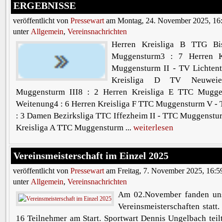
ERGEBNISSE
veröffentlicht von
Pressewart
am Montag, 24. November 2025, 16
unter
Allgemein
,
Vereinsnachrichten
Herren Kreisliga B TTG Bi
Muggensturm3 : 7 Herren K
Muggensturm II - TV Lichtenta
Kreisliga D TV Neuwe
Muggensturm III8 : 2 Herren Kreisliga E TTC Mugg
Weitenung4 : 6 Herren Kreisliga F TTC Muggensturm V - 
: 3 Damen Bezirksliga TTC Iffezheim II - TTC Muggenstu
Kreisliga A TTC Muggensturm ...
weiterlesen
Vereinsmeisterschaft im Einzel 2025
veröffentlicht von
Pressewart
am Freitag, 7. November 2025, 16:5
unter
Allgemein
,
Vereinsnachrichten
Am 02.November fanden uns
Vereinsmeisterschaften statt
16 Teilnehmer am Start. Sportwart Dennis Ungelbach teil