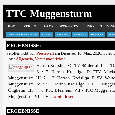
TTC Muggensturm
HOME
VEREIN
TEAMS
SPONSOREN
LINKS
TERMIN
VEREINSNACHRICHTEN
EVENTS
HERREN 1
HERREN 2
HERREN 3
HERR
ERGEBNISSE:
veröffentlicht von
Pressewart
am Dienstag, 10. März 2026, 13:20 
unter
Allgemein
,
Vereinsnachrichten
Herren Kreisliga C TTV Bühlertal III - T
3 : 7 Herren Kreisliga D TTV Muck
Muggensturm III 7 : 3 Herren Kreisliga E SV Wei
Muggensturm IV 7 : 3 Herren Kreisliga H TTC Mugge
Ötigheim III 4 : 6 TTC Iffezheim VII - TTC Muggenst
Muggensturm VI - TV ...
weiterlesen
ERGEBNISSE