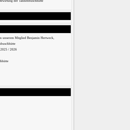
 Bewirtung der Tannenbuschhütte
n unserem Mitglied Benjamin Hertweck,
nbuschhütte
n 2025 / 2026
hhütte