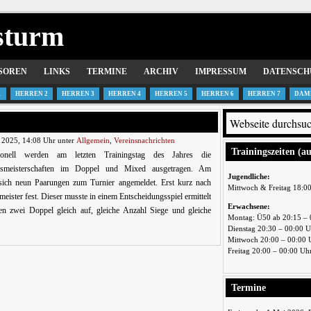
sturm
SOREN
LINKS
TERMINE
ARCHIV
IMPRESSUM
DATENSCH
1
HERREN 2
HERREN 3
HERREN 4
HERREN 5
HERREN 6
HERREN 7
DAM
 2025, 14:08 Uhr unter
Allgemein
,
Vereinsnachrichten
Trainingszeiten (a
tionell werden am letzten Trainingstag des Jahres die
nsmeisterschaften im Doppel und Mixed ausgetragen. Am
Jugendliche:
 sich neun Paarungen zum Turnier angemeldet. Erst kurz nach
Mittwoch & Freitag 18:0
eister fest. Dieser musste in einem Entscheidungsspiel ermittelt
Erwachsene:
 zwei Doppel gleich auf, gleiche Anzahl Siege und gleiche
Montag: Ü50 ab 20:15 – 
Dienstag 20:30 – 00:00 
Mittwoch 20:00 – 00:00 
Freitag 20:00 – 00:00 Uh
Termine