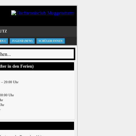
UTZ
EN 1
JUGEND (M/W)
SCHÜLER/INNEN
ußer in den Ferien)
0 – 20:00 Uhr
00:00 Uhr
Uhr
Uhr
r