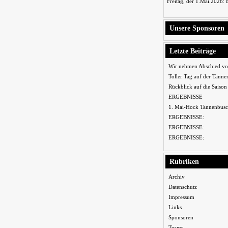
Freitag, der 1.Mai.2026:
Unsere Sponsoren
Letzte Beiträge
Wir nehmen Abschied vo
Toller Tag auf der Tanne
Rückblick auf die Saiso
ERGEBNISSE
1. Mai-Hock Tannenbusc
ERGEBNISSE:
ERGEBNISSE:
ERGEBNISSE:
Rubriken
Archiv
Datenschutz
Impressum
Links
Sponsoren
Teams