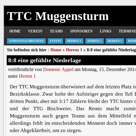
TTC Muggensturm
HOME
VEREIN
TEAMS
SPONSOREN
LINKS
TERMIN
VEREINSNACHRICHTEN
EVENTS
HERREN 1
HERREN 2
HERREN 3
HERR
Sie befinden sich hier :
Home
»
Herren 1
» 8:8 eine gefühlte Niederlag
8:8 eine gefühlte Niederlage
veröffentlicht von
Domenic Appel
am Montag, 15. Dezember 2014
unter
Herren 1
Der TTC Muggensturm überwintert auf dem letzten Platz in
Bezirksklasse. Zwar holte der Aufsteiger gegen den TuS
dritten Punkt, aber mit 3:17 Zählern bleibt der TTC hinter 
und der TTG Bischweier. Das Remis macht zumin
Muggensturm auch gegen Teams aus dem Mittelfeld m
allerdings fehlt im entscheidenden Moment doch immer w
oder Abgeklärtheit, um zu siegen.