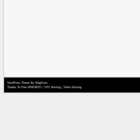
WordPress Theme
By MagPress
Thanks To
Free MMORPG
|
VPS Hosting
|
Video Hosting