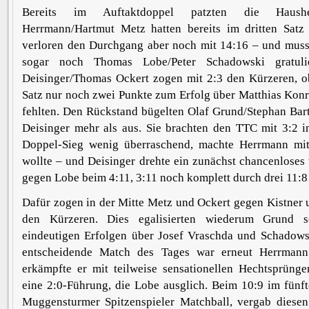
Bereits im Auftaktdoppel patzten die Haushe
Herrmann/Hartmut Metz hatten bereits im dritten Satz 
verloren den Durchgang aber noch mit 14:16 – und muss
sogar noch Thomas Lobe/Peter Schadowski gratuli
Deisinger/Thomas Ockert zogen mit 2:3 den Kürzeren, o
Satz nur noch zwei Punkte zum Erfolg über Matthias Kon
fehlten. Den Rückstand bügelten Olaf Grund/Stephan Bar
Deisinger mehr als aus. Sie brachten den TTC mit 3:2 i
Doppel-Sieg wenig überraschend, machte Herrmann mi
wollte – und Deisinger drehte ein zunächst chancenlose
gegen Lobe beim 4:11, 3:11 noch komplett durch drei 11:8
Dafür zogen in der Mitte Metz und Ockert gegen Kistner
den Kürzeren. Dies egalisierten wiederum Grund 
eindeutigen Erfolgen über Josef Vraschda und Schadowsk
entscheidende Match des Tages war erneut Herrmann 
erkämpfte er mit teilweise sensationellen Hechtsprünge
eine 2:0-Führung, die Lobe ausglich. Beim 10:9 im fünft
Muggensturmer Spitzenspieler Matchball, vergab diese