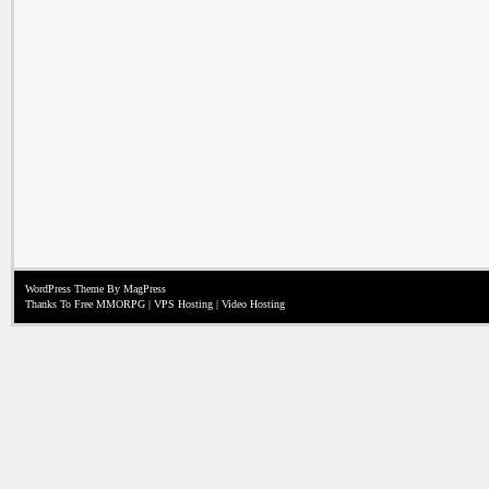
WordPress Theme
By MagPress
Thanks To
Free MMORPG
|
VPS Hosting
|
Video Hosting