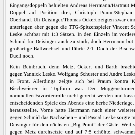
Eingangsdoppeln behielten Andreas Herrmann/Hartmut M
Doppel auf Position drei, Christoph Praum/Stephan 
Oberhand. Uli Deisinger/Thomas Ockert zeigten zwar eine
unterlagen aber gegen die TTG-Spitzenspieler Vincent S
Leske achtbar mit 1:3 Sätzen. In den Einzeln im vorder
Schmid für Deisinger auch zu stark, doch Herrmann bot 
großartige Ballwechsel und führte 2:1. Doch der Bischw
Duell noch.
Kein Beinbruch, denn Metz, Ockert und Barth brach
gegen Yannick Leske, Wolfgang Schuster und Andre Leske
in Front. Allerdings zeigte sich bei Praum kontra K
Bischweierer in Topform war. Der Muggensturmer
nominellen Favoritenrolle nicht gerecht werden und kassi
entscheidenden Spiele des Abends eine herbe Niederlage, w
herausstellte. Vorne hatte Herrmann nach einer weitere
gegen Schmid das Nachsehen – und Pascal Leske sorgte m
Deisinger für den nächsten „Big Point“ der Gäste. Weil 
gegen Metz durchsetzte und auf 7:5 erhöhte, schwam