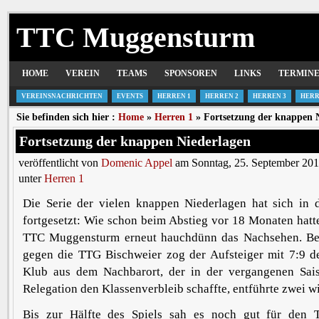
TTC Muggensturm
HOME
VEREIN
TEAMS
SPONSOREN
LINKS
TERMIN
VEREINSNACHRICHTEN
EVENTS
HERREN 1
HERREN 2
HERREN 3
HERR
Sie befinden sich hier :
Home
»
Herren 1
» Fortsetzung der knappen 
Fortsetzung der knappen Niederlagen
veröffentlicht von
Domenic Appel
am Sonntag, 25. September 201
unter
Herren 1
Die Serie der vielen knappen Niederlagen hat sich in d
fortgesetzt: Wie schon beim Abstieg vor 18 Monaten hatt
TTC Muggensturm erneut hauchdünn das Nachsehen. Be
gegen die TTG Bischweier zog der Aufsteiger mit 7:9 d
Klub aus dem Nachbarort, der in der vergangenen Sai
Relegation den Klassenverbleib schaffte, entführte zwei w
Bis zur Hälfte des Spiels sah es noch gut für den 