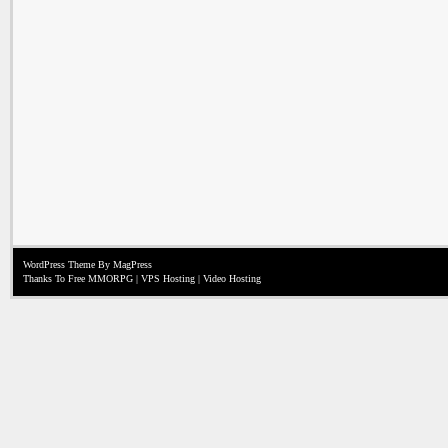
WordPress Theme
By MagPress
Thanks To
Free MMORPG
|
VPS Hosting
|
Video Hosting