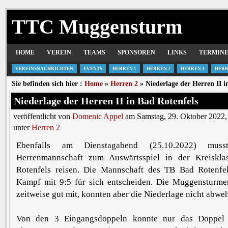
TTC Muggensturm
HOME
VEREIN
TEAMS
SPONSOREN
LINKS
TERMIN
VEREINSNACHRICHTEN
EVENTS
HERREN 1
HERREN 2
HERREN 3
HERR
Sie befinden sich hier :
Home
»
Herren 2
» Niederlage der Herren II i
Niederlage der Herren II in Bad Rotenfels
veröffentlicht von
Domenic Appel
am Samstag, 29. Oktober 2022,
unter
Herren 2
Ebenfalls am Dienstagabend (25.10.2022) muss
Herrenmannschaft zum Auswärtsspiel in der Kreiskl
Rotenfels reisen. Die Mannschaft des TB Bad Rotenfe
Kampf mit 9:5 für sich entscheiden. Die Muggensturme
zeitweise gut mit, konnten aber die Niederlage nicht abwe
Von den 3 Eingangsdoppeln konnte nur das Doppel