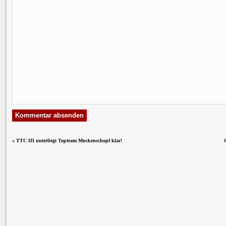
«
TTC III unterliegt Topteam Muckenschopf klar!
G