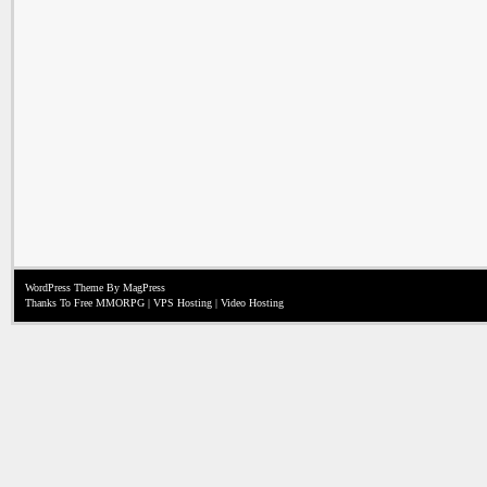
WordPress Theme
By MagPress
Thanks To
Free MMORPG
|
VPS Hosting
|
Video Hosting