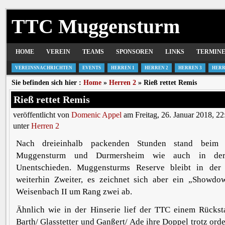
TTC Muggensturm
HOME
VEREIN
TEAMS
SPONSOREN
LINKS
TERMIN
VEREINSNACHRICHTEN
EVENTS
HERREN 1
HERREN 2
HERREN 3
HERR
Sie befinden sich hier :
Home
»
Herren 2
» Rieß rettet Remis
Rieß rettet Remis
veröffentlicht von
Domenic Appel
am Freitag, 26. Januar 2018, 2
unter
Herren 2
Nach dreieinhalb packenden Stunden stand beim 
Muggensturm und Durmersheim wie auch in der
Unentschieden. Muggensturms Reserve bleibt in der 
weiterhin Zweiter, es zeichnet sich aber ein „Show
Weisenbach II um Rang zwei ab.
Ähnlich wie in der Hinserie lief der TTC einem Rücksta
Barth/ Glasstetter und Ganßert/ Ade ihre Doppel trotz ord