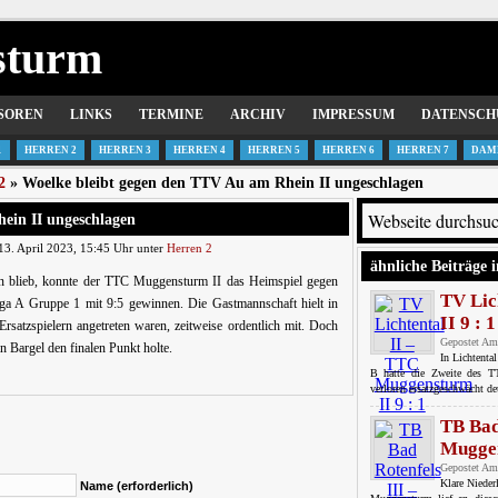
sturm
SOREN
LINKS
TERMINE
ARCHIV
IMPRESSUM
DATENSCH
1
HERREN 2
HERREN 3
HERREN 4
HERREN 5
HERREN 6
HERREN 7
DAM
2
» Woelke bleibt gegen den TTV Au am Rhein II ungeschlagen
ein II ungeschlagen
3. April 2023, 15:45 Uhr unter
Herren 2
ähnliche Beiträge i
n blieb, konnte der TTC Muggensturm II das Heimspiel gegen
TV Lic
ga A Gruppe 1 mit 9:5 gewinnen. Die Gastmannschaft hielt in
II 9 : 1
rsatzspielern angetreten waren, zeitweise ordentlich mit. Doch
Gepostet Am
n Bargel den finalen Punkt holte.
In Lichtenta
B hatte die Zweite des TT
verloren ersatzgeschwächt de
TB Bad
Muggen
Gepostet Am
Klare Nieder
Name (erforderlich)