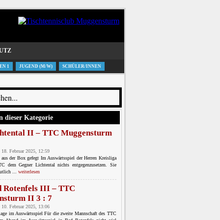
UTZ
EN 1
JUGEND (M/W)
SCHÜLER/INNEN
n dieser Kategorie
htental II – TTC Muggensturm
 18. Februar 2025, 12:59
l aus der Box gefegt Im Auswärtsspiel der Herren Kreisliga
C dem Gegner Lichtental nichts entgegenzusetzen. Sie
utlich ...
weiterlesen
 Rotenfels III – TTC
sturm II 3 : 7
 10. Februar 2025, 13:06
lage im Auswärtsspiel Für die zweite Mannschaft des TTC