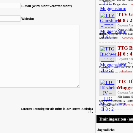
Muggensturm lief an diese
zusammen. Es gab eine ...
w
E-Mail (wird nicht veröffentlicht)
TTV G
Website
II 8 : 2
Gepostet Am
Ohne wirklic
Herren Kreisliga B war kla
Gamshurst fuhr. ...
weiterles
TTG B
II 6 : 4
Gepostet Am
Knappe Nied
Kreisliga B verlor der TTC
das war zeigt ...
weiterlesen
TTC If
Muggen
Gepostet Am
Mit leeren H
den TTC Iffezheim IV kehrt
Muggensturm II ...
weiterle
Erneuter Teamsieg für die Dritte in der Herren Kreisliga
C
»
Trainingszeiten (a
Jugendliche: