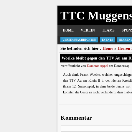
TTC Muggen
HOME
VEREIN
TEAMS
SPON
VEREINSNACHRICHTEN
EVENTS
HERREN 
Sie befinden sich hier :
Home
»
Herren 
Woelke bleibt gegen den TTV Au am Rh
veröffentlicht von
Domenic Appel
am Donnerstag, 1
Auch dank Frank Woelke, welcher ungeschlage
den TTV Au am Rhein II in der Herren Kreisli
ihrem 12. Saisonspiel, in dem beide Teams mit E
konnten die Gäste es nicht verhindern, dass Fabia
Kommentar