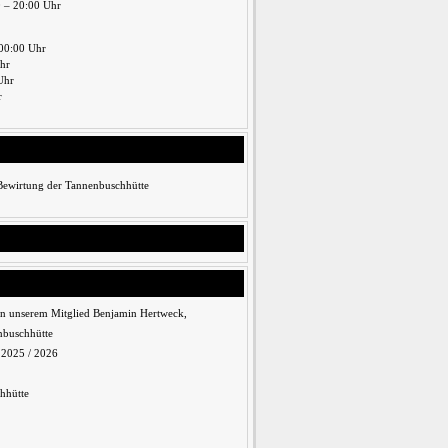
0 – 20:00 Uhr
00:00 Uhr
Uhr
Uhr
r
 Bewirtung der Tannenbuschhütte
n unserem Mitglied Benjamin Hertweck,
nbuschhütte
n 2025 / 2026
hhütte