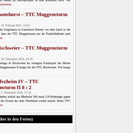
m Abend im Auswärtsspiel in Bad Rotenfels nicht viel
eiterlesen
amshurst – TTC Muggensturm
 10. Februar 2025, 13:05
he Siegchance in Gamshurst Bereits vor dem Spiel in der
r, dass der TTC Muggensturm nur als Punktelieferant nach
en
ischweier – TTC Muggensturm
 18. Dezember 2024, 10:56
erlage in Bischweier Im verlegten Punktspiel der Herren
 Muggensturm II knapp bei der TTG Bischweier. Wie knapp
fezheim IV – TTC
sturm II 8 : 2
 5. Dezember 2024, 11:24
änden zurück aus Iffezheim Mit einer 2:8-Niederlage gegen
 die Zweite aus dem Pferdedorf wieder zurück. Beim TTC
sen
ußer in den Ferien)