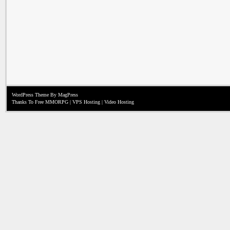
WordPress Theme
By MagPress
Thanks To
Free MMORPG
|
VPS Hosting
|
Video Hosting