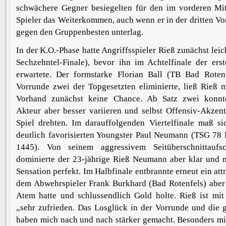
schwächere Gegner besiegelten für den im vorderen Mitt
Spieler das Weiterkommen, auch wenn er in der dritten Vo
gegen den Gruppenbesten unterlag.
In der K.O.-Phase hatte Angriffsspieler Rieß zunächst leic
Sechzehntel-Finale), bevor ihn im Achtelfinale der erst
erwartete. Der formstarke Florian Ball (TB Bad Rotenf
Vorrunde zwei der Topgesetzten eliminierte, ließ Rieß m
Vorhand zunächst keine Chance. Ab Satz zwei konn
Akteur aber besser variieren und selbst Offensiv-Akzent
Spiel drehten. Im darauffolgenden Viertelfinale maß s
deutlich favorisierten Youngster Paul Neumann (TSG 78 
1445). Von seinem aggressivem Seitüberschnittaufs
dominierte der 23-jährige Rieß Neumann aber klar und m
Sensation perfekt. Im Halbfinale entbrannte erneut ein attr
dem Abwehrspieler Frank Burkhard (Bad Rotenfels) aber 
Atem hatte und schlussendlich Gold holte. Rieß ist mi
„sehr zufrieden. Das Losglück in der Vorrunde und die 
haben mich nach und nach stärker gemacht. Besonders mi