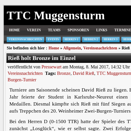
TTC Muggensturm
HOME
VEREIN
TEAMS
SPONSOREN
LINKS
TERMIN
VEREINSNACHRICHTEN
EVENTS
HERREN 1
HERREN 2
HERREN 3
HERR
Sie befinden sich hier :
Home
»
Allgemein
,
Vereinsnachrichten
» Rieß 
Rieß holt Bronze im Einzel
veröffentlicht von
Pressewart
am Montag, 8. Mai 2017, 14:32 Uhr
Vereinsnachrichten
Tags:
Bronze
,
David Rieß
,
TTC Muggenstur
Burgen-Turnier
Turniere am Saisonende scheinen David Rieß zu liegen. 
Jahr feierte der Student in Karlsruhe-Neureut einen
Medaillen. Diesmal kämpfte sich Rieß mit fünf Siegen a
aufs Treppchen des 20. Weinheimer Zwei-Burgen-Turniers
Bei den Herren D (0-1500 TTR) hatte der Spieler des
zunächst „Losglück“, wie er selbst sagte. Zwei Erfolg