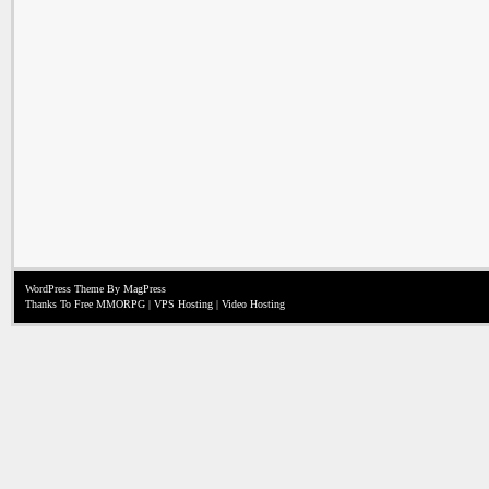
WordPress Theme
By MagPress
Thanks To
Free MMORPG
|
VPS Hosting
|
Video Hosting