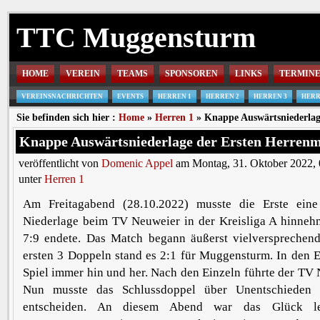
TTC Muggensturm
HOME
VEREIN
TEAMS
SPONSOREN
LINKS
TERMIN
VEREINSNACHRICHTEN
EVENTS
HERREN 1
HERREN 2
HERREN 3
HERR
Sie befinden sich hier :
Home
»
Herren 1
» Knappe Auswärtsniederlag
Knappe Auswärtsniederlage der Ersten Herren
veröffentlicht von
Domenic Appel
am Montag, 31. Oktober 2022, 
unter
Herren 1
Am Freitagabend (28.10.2022) musste die Erste eine
Niederlage beim TV Neuweier in der Kreisliga A hinnehm
7:9 endete. Das Match begann äußerst vielversprechen
ersten 3 Doppeln stand es 2:1 für Muggensturm. In den 
Spiel immer hin und her. Nach den Einzeln führte der TV 
Nun musste das Schlussdoppel über Unentschieden 
entscheiden. An diesem Abend war das Glück le