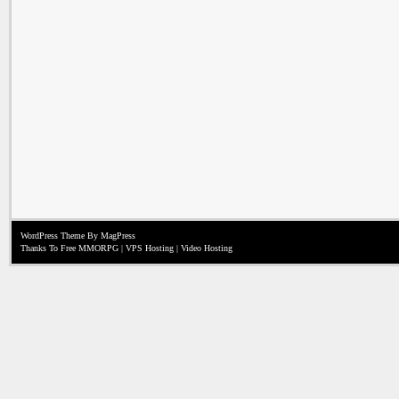
WordPress Theme
By MagPress
Thanks To
Free MMORPG
|
VPS Hosting
|
Video Hosting