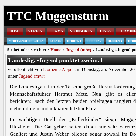
TTC Muggensturm
HOME
VEREIN
TEAMS
SPONSOREN
LINKS
TERMIN
VEREINSNACHRICHTEN
EVENTS
HERREN 1
HERREN 2
HERREN 3
HERR
Sie befinden sich hier :
Home
»
Jugend (m/w)
» Landesliga-Jugend p
Landesliga-Jugend punktet zweimal
veröffentlicht von
Domenic Appel
am Dienstag, 25. November 201
unter
Jugend (m/w)
Die Landesliga ist in der Tat eine große Herausforderun
Mannschaftsführer Hartmut Metz. Nun gibt es alle
berichten: Nach den letzten beiden Spieltagen rangiert d
mehr auf dem undankbaren letzten Platz!
Im wichtigen Duell der „Kellerkinder“ siegte Mugg
Iffezheim. Die Gastgeber hatten dabei nur sehr vereinz
Ganßert und Justin Weber blieben sogar sowohl im Do