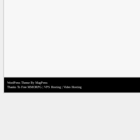
WordPress Theme
By MagPress
Thanks To
Free MMORPG
|
VPS Hosting
|
Video Hosting