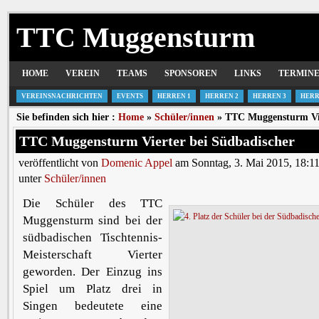
TTC Muggensturm
HOME
VEREIN
TEAMS
SPONSOREN
LINKS
TERMIN
VEREINSNACHRICHTEN
EVENTS
HERREN 1
HERREN 2
HERREN 3
HERR
Sie befinden sich hier :
Home
»
Schüler/innen
» TTC Muggensturm Vie
TTC Muggensturm Vierter bei Südbadischer
veröffentlicht von
Domenic Appel
am Sonntag, 3. Mai 2015, 18:1
unter
Schüler/innen
Die Schüler des TTC
Muggensturm sind bei der
südbadischen Tischtennis-
Meisterschaft Vierter
geworden. Der Einzug ins
Spiel um Platz drei in
Singen bedeutete eine