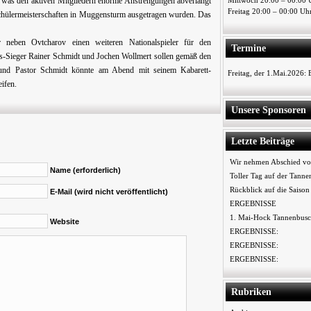
 was den aktiven Mitgliedern enorme Anstrengungen abverlangt
Mittwoch 20:00 – 00:00 
Freitag 20:00 – 00:00 Uh
 Schülermeisterschaften in Muggensturm ausgetragen wurden. Das
 neben Ovtcharov einen weiteren Nationalspieler für den
Termine
cs-Sieger Rainer Schmidt und Jochen Wollmert sollen gemäß den
 und Pastor Schmidt könnte am Abend mit seinem Kabarett-
Freitag, der 1.Mai.2026:
ifen.
Unsere Sponsoren
Letzte Beiträge
Wir nehmen Abschied vo
Name (erforderlich)
Toller Tag auf der Tanne
Rückblick auf die Saiso
E-Mail (wird nicht veröffentlicht)
ERGEBNISSE
1. Mai-Hock Tannenbusc
Website
ERGEBNISSE:
ERGEBNISSE:
ERGEBNISSE:
Rubriken