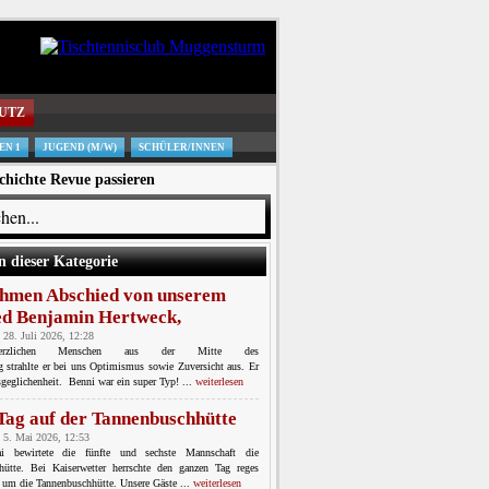
UTZ
EN 1
JUGEND (M/W)
SCHÜLER/INNEN
chichte Revue passieren
n dieser Kategorie
hmen Abschied von unserem
ed Benjamin Hertweck,
 28. Juli 2026, 12:28
erzlichen Menschen aus der Mitte des
ng strahlte er bei uns Optimismus sowie Zuversicht aus. Er
geglichenheit. Benni war ein super Typ! ...
weiterlesen
 Tag auf der Tannenbuschhütte
 5. Mai 2026, 12:53
bewirtete die fünfte und sechste Mannschaft die
hütte. Bei Kaiserwetter herrschte den ganzen Tag reges
 um die Tannenbuschhütte. Unsere Gäste ...
weiterlesen