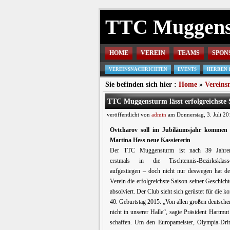
TTC Muggen
HOME
VEREIN
TEAMS
SPON
VEREINSNACHRICHTEN
EVENTS
HERREN 
Sie befinden sich hier :
Home
»
Vereins
TTC Muggensturm lässt erfolgreichste S
veröffentlicht von
admin
am Donnerstag, 3. Juli 20
Ovtcharov soll im Jubiläumsjahr kommen 
Martina Hess neue Kassiererin
Der TTC Muggensturm ist nach 39 Jahre
erstmals in die Tischtennis-Bezirksklass
aufgestiegen – doch nicht nur deswegen hat de
Verein die erfolgreichste Saison seiner Geschicht
absolviert. Der Club sieht sich gerüstet für di
40. Geburtstag 2015. „Von allen großen deutsche
nicht in unserer Halle“, sagte Präsident Hartm
schaffen. Um den Europameister, Olympia-Dri