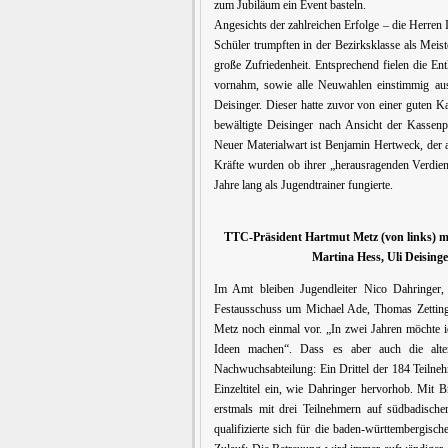
zum Jubiläum ein Event basteln.
Angesichts der zahlreichen Erfolge – die Herren I
Schüler trumpften in der Bezirksklasse als Meist
große Zufriedenheit. Entsprechend fielen die En
vornahm, sowie alle Neuwahlen einstimmig au
Deisinger. Dieser hatte zuvor von einer guten 
bewältigte Deisinger nach Ansicht der Kassen
Neuer Materialwart ist Benjamin Hertweck, der 
Kräfte wurden ob ihrer „herausragenden Verdie
Jahre lang als Jugendtrainer fungierte.
TTC-Präsident Hartmut Metz (von links) m
Martina Hess, Uli Deising
Im Amt bleiben Jugendleiter Nico Dahringe
Festausschuss um Michael Ade, Thomas Zetting
Metz noch einmal vor. „In zwei Jahren möchte i
Ideen machen“. Dass es aber auch die alt
Nachwuchsabteilung: Ein Drittel der 184 Teilne
Einzeltitel ein, wie Dahringer hervorhob. Mi
erstmals mit drei Teilnehmern auf südbadisch
qualifizierte sich für die baden-württembergis