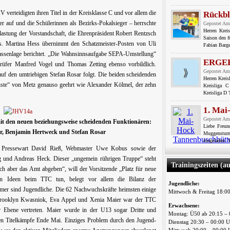
V verteidigten ihren Titel in der Kreisklasse C und vor allem die
Rückbl
er auf und die Schülerinnen als Bezirks-Pokalsieger – herrschte
Gepostet Am
Herren Krei
tlastung der Vorstandschaft, die Ehrenpräsident Robert Rentzsch
Saison den f
s. Martina Hess übernimmt den Schatzmeister-Posten von Uli
Fabian Barge
Kassenlage berichtet. „Die Wahnsinnsaufgabe SEPA-Umstellung“
ERGE
prüfer Manfred Vogel und Thomas Zetting ebenso vorbildlich.
Gepostet Am
auf den umtriebigen Stefan Rosar folgt. Die beiden scheidenden
Herren Krei
nste“ von Metz genauso geehrt wie Alexander Kölmel, der zehn
Kreisliga 
Kreisliga D
1. Mai
Gepostet Am
it den neuen beziehungsweise scheidenden Funktionären:
Liebe Freu
er, Benjamin Hertweck und Stefan Rosar
Muggensturm
eingeladen. 
r, Pressewart David Rieß, Webmaster Uwe Kobus sowie der
 und Andreas Heck. Dieser „ungemein rührigen Truppe“ steht
Trainingszeiten (a
ch aber das Amt abgeben“, will der Vorsitzende „Platz für neue
en Ideen beim TTC tun, belegt vor allem die Bilanz der
Jugendliche:
hmer sind Jugendliche. Die 62 Nachwuchskräfte heimsten einige
Mittwoch & Freitag 18:0
t Brooklyn Kwasniok, Eva Appel und Xenia Maier war der TTC
Erwachsene:
er Ebene vertreten. Maier wurde in der U13 sogar Dritte und
Montag: Ü50 ab 20:15 – 
chen Titelkämpfe Ende Mai. Einziges Problem durch den Jugend-
Dienstag 20:30 – 00:00 