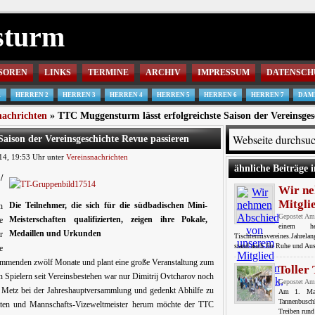
sturm
SOREN
LINKS
TERMINE
ARCHIV
IMPRESSUM
DATENSCH
1
HERREN 2
HERREN 3
HERREN 4
HERREN 5
HERREN 6
HERREN 7
DAM
nachrichten
» TTC Muggensturm lässt erfolgreichste Saison der Vereinsges
aison der Vereinsgeschichte Revue passieren
14, 19:53 Uhr unter
Vereinsnachrichten
ähnliche Beiträge i
/
Wir ne
Mitgli
Die Teilnehmer, die sich für die südbadischen Mini-
n
Gepostet Am
Meisterschaften qualifizierten, zeigen ihre Pokale,
e
einem h
Medaillen und Urkunden
r
Tischtennisvereines.Jahrela
stand auch für Ruhe und Aus
e
e kommenden zwölf Monate und plant eine große Veranstaltung zum
Toller
n Spielern seit Vereinsbestehen war nur Dimitrij Ovtcharov noch
Gepostet Am
ut Metz bei der Jahreshauptversammlung und gedenkt Abhilfe zu
Am 1. Mai 
Tannenbusch
tten und Mannschafts-Vizeweltmeister herum möchte der TTC
Treiben rund