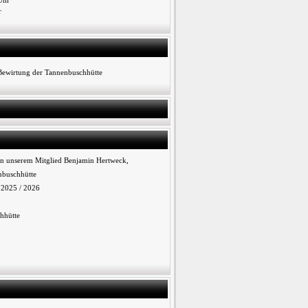
Uhr
r
 Bewirtung der Tannenbuschhütte
n unserem Mitglied Benjamin Hertweck,
nbuschhütte
n 2025 / 2026
hhütte