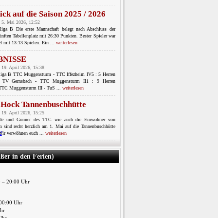
ick auf die Saison 2025 / 2026
 5. Mai 2026, 12:52
sliga B Die erste Mannschaft belegt nach Abschluss der
ünften Tabellenplatz mit 26:30 Punkten. Bester Spieler war
l mit 13:13 Spielen. Ein ...
weiterlesen
BNISSE
 19. April 2026, 15:38
sliga B TTC Muggensturm - TTC Iffezheim IV5 : 5 Herren
C TV Gernsbach - TTC Muggensturm II1 : 9 Herren
 TTC Muggensturm III - TuS ...
weiterlesen
-Hock Tannenbuschhütte
 19. April 2026, 15:25
nde und Gönner des TTC wie auch die Einwohner von
 sind recht herzlich am 1. Mai auf die Tannenbuschhütte
Wir verwöhnen euch ...
weiterlesen
ußer in den Ferien)
0 – 20:00 Uhr
00:00 Uhr
Uhr