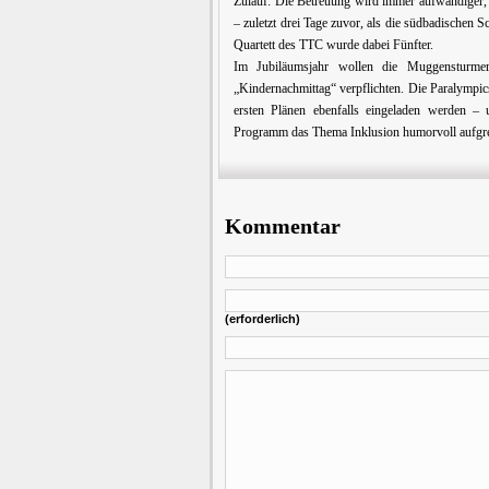
Zulauf: Die Betreuung wird immer aufwändiger,
– zuletzt drei Tage zuvor, als die südbadischen
Quartett des TTC wurde dabei Fünfter.
Im Jubiläumsjahr wollen die Muggensturmer
„Kindernachmittag“ verpflichten. Die Paralympi
ersten Plänen ebenfalls eingeladen werden –
Programm das Thema Inklusion humorvoll aufgre
Kommentar
(erforderlich)