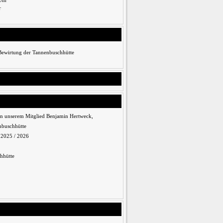
Uhr
r
 Bewirtung der Tannenbuschhütte
n unserem Mitglied Benjamin Hertweck,
nbuschhütte
n 2025 / 2026
hhütte