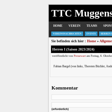
TTC Muggen
HOME
VEREIN
TEAMS
SPON
VEREINSNACHRICHTEN
EVENTS
HERREN 
Sie befinden sich hier :
Home
»
Allgeme
Herren I (Saison 2023/2024)
veröffentlicht von
Pressewart
am Freitag, 6. Oktobe
Fabian Bargel (von links, Thorsten Büchler, An
Kommentar
(erforderlich)