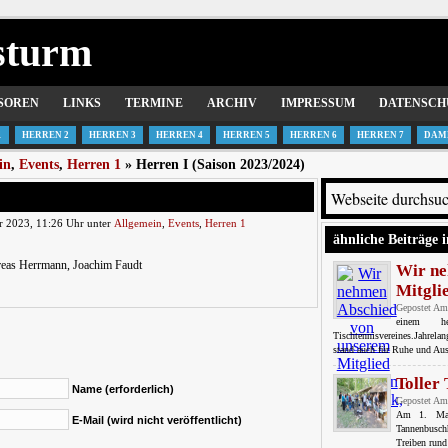
sturm
SOREN
LINKS
TERMINE
ARCHIV
IMPRESSUM
DATENSCH
1
HERREN 2
HERREN 3
HERREN 4
HERREN 5
HERREN 6
HERREN 7
DAM
in
,
Events
,
Herren 1
» Herren I (Saison 2023/2024)
r 2023, 11:26 Uhr unter
Allgemein
,
Events
,
Herren 1
ähnliche Beiträge i
dreas Herrmann, Joachim Faudt
Wir ne
Mitgli
Gepostet Am
einem h
Tischtennisvereines.Jahrela
stand auch für Ruhe und Aus
Toller
Name (erforderlich)
Gepostet Am
Am 1. Mai 
E-Mail (wird nicht veröffentlicht)
Tannenbusch
Treiben rund