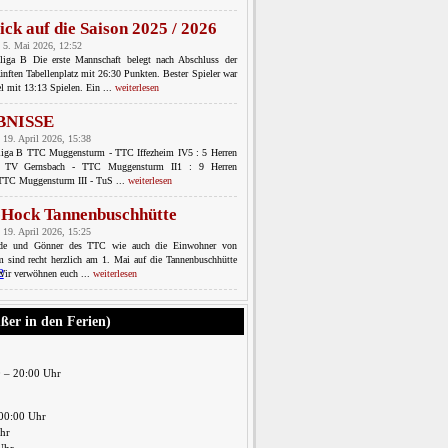
ick auf die Saison 2025 / 2026
 5. Mai 2026, 12:52
sliga B Die erste Mannschaft belegt nach Abschluss der
ünften Tabellenplatz mit 26:30 Punkten. Bester Spieler war
l mit 13:13 Spielen. Ein ...
weiterlesen
BNISSE
 19. April 2026, 15:38
sliga B TTC Muggensturm - TTC Iffezheim IV5 : 5 Herren
C TV Gernsbach - TTC Muggensturm II1 : 9 Herren
 TTC Muggensturm III - TuS ...
weiterlesen
-Hock Tannenbuschhütte
 19. April 2026, 15:25
nde und Gönner des TTC wie auch die Einwohner von
 sind recht herzlich am 1. Mai auf die Tannenbuschhütte
Wir verwöhnen euch ...
weiterlesen
ußer in den Ferien)
0 – 20:00 Uhr
00:00 Uhr
Uhr