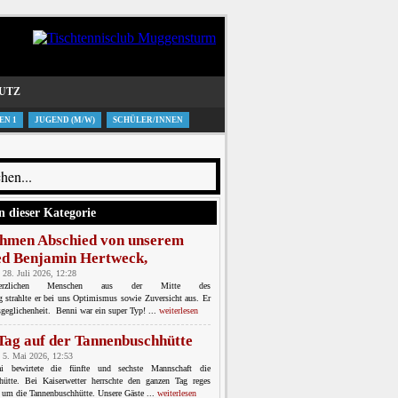
UTZ
EN 1
JUGEND (M/W)
SCHÜLER/INNEN
n dieser Kategorie
hmen Abschied von unserem
ed Benjamin Hertweck,
 28. Juli 2026, 12:28
erzlichen Menschen aus der Mitte des
ng strahlte er bei uns Optimismus sowie Zuversicht aus. Er
geglichenheit. Benni war ein super Typ! ...
weiterlesen
 Tag auf der Tannenbuschhütte
 5. Mai 2026, 12:53
bewirtete die fünfte und sechste Mannschaft die
hütte. Bei Kaiserwetter herrschte den ganzen Tag reges
 um die Tannenbuschhütte. Unsere Gäste ...
weiterlesen