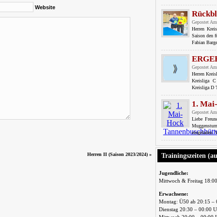
Website
Rückbl
Gepostet Am
Herren Krei
Saison den f
Fabian Barge
ERGE
Gepostet Am
Herren Krei
Kreisliga 
Kreisliga D
1. Mai
Gepostet Am
Liebe Freu
Muggensturm
eingeladen. 
Herren II (Saison 2023/2024)
»
Trainingszeiten (a
Jugendliche:
Mittwoch & Freitag 18:0
Erwachsene:
Montag: Ü50 ab 20:15 – 
Dienstag 20:30 – 00:00 