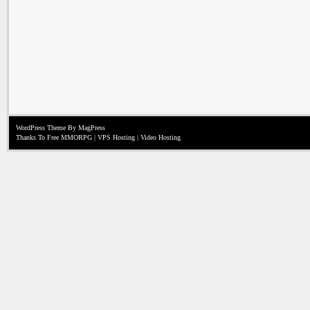
WordPress Theme
By MagPress
Thanks To
Free MMORPG
|
VPS Hosting
|
Video Hosting