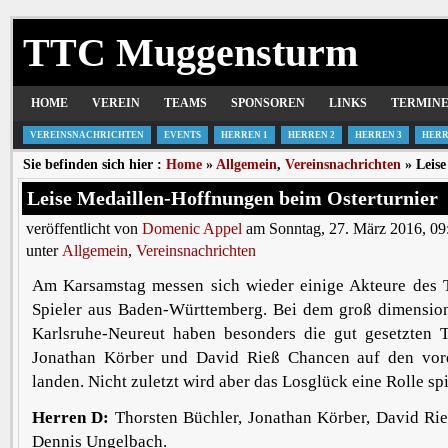
TTC Muggensturm
HOME
VEREIN
TEAMS
SPONSOREN
LINKS
TERMIN
VEREINSNACHRICHTEN
EVENTS
HERREN 1
HERREN 2
HERREN 3
HERR
Sie befinden sich hier :
Home
»
Allgemein
,
Vereinsnachrichten
» Leise
Leise Medaillen-Hoffnungen beim Osterturnier
veröffentlicht von
Domenic Appel
am Sonntag, 27. März 2016, 09
unter
Allgemein
,
Vereinsnachrichten
Am Karsamstag messen sich wieder einige Akteure des 
Spieler aus Baden-Württemberg. Bei dem groß dimensioni
Karlsruhe-Neureut haben besonders die gut gesetzten T
Jonathan Körber und David Rieß Chancen auf den vor
landen. Nicht zuletzt wird aber das Losglück eine Rolle spi
Herren D:
Thorsten Büchler, Jonathan Körber, David Rie
Dennis Ungelbach.