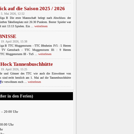
ick auf die Saison 2025 / 2026
 5. Mai 2026, 12:52
sliga B Die erste Mannschaft belegt nach Abschluss der
ünften Tabellenplatz mit 26:30 Punkten. Bester Spieler war
l mit 13:13 Spielen. Ein ...
weiterlesen
BNISSE
 19. April 2026, 15:38
sliga B TTC Muggensturm - TTC Iffezheim IV5 : 5 Herren
C TV Gernsbach - TTC Muggensturm II1 : 9 Herren
 TTC Muggensturm III - TuS ...
weiterlesen
-Hock Tannenbuschhütte
 19. April 2026, 15:25
nde und Gönner des TTC wie auch die Einwohner von
 sind recht herzlich am 1. Mai auf die Tannenbuschhütte
Wir verwöhnen euch ...
weiterlesen
ußer in den Ferien)
0 – 20:00 Uhr
00:00 Uhr
Uhr