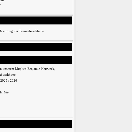
Uhr
r
 Bewirtung der Tannenbuschhütte
n unserem Mitglied Benjamin Hertweck,
nbuschhütte
n 2025 / 2026
hhütte