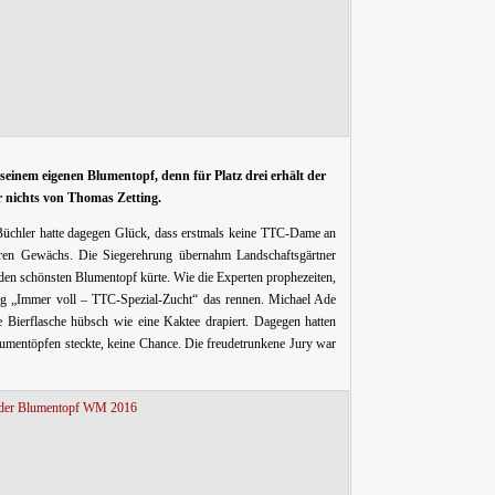
einem eigenen Blumentopf, denn für Platz drei erhält der
 nichts von Thomas Zetting.
üchler hatte dagegen Glück, dass erstmals keine TTC-Dame an
ren Gewächs. Die Siegerehrung übernahm Landschaftsgärtner
 den schönsten Blumentopf kürte. Wie die Experten prophezeiten,
ng „Immer voll – TTC-Spezial-Zucht“ das rennen. Michael Ade
ne Bierflasche hübsch wie eine Kaktee drapiert. Dagegen hatten
umentöpfen steckte, keine Chance. Die freudetrunkene Jury war