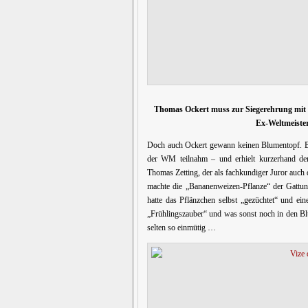
Thomas Ockert muss zur Siegerehrung mit s
Ex-Weltmeister
Doch auch Ockert gewann keinen Blumentopf. B
der WM teilnahm – und erhielt kurzerhand de
Thomas Zetting, der als fachkundiger Juror auch
machte die „Bananenweizen-Pflanze“ der Gattu
hatte das Pflänzchen selbst „gezüchtet“ und ei
„Frühlingszauber“ und was sonst noch in den Bl
selten so einmütig …