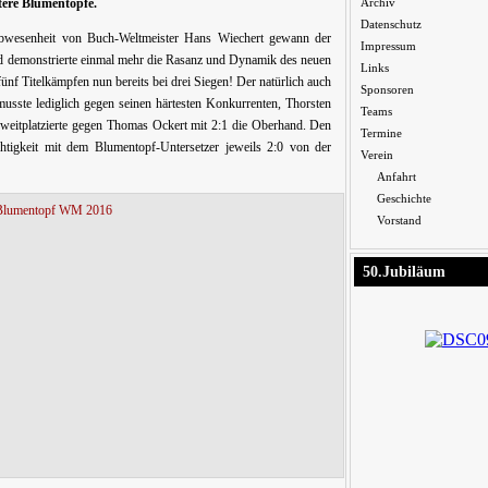
tere Blumentöpfe.
Archiv
Datenschutz
bwesenheit von Buch-Weltmeister Hans Wiechert gewann der
Impressum
d demonstrierte einmal mehr die Rasanz und Dynamik des neuen
Links
ünf Titelkämpfen nun bereits bei drei Siegen! Der natürlich auch
Sponsoren
usste lediglich gegen seinen härtesten Konkurrenten, Thorsten
Teams
 Zweitplatzierte gegen Thomas Ockert mit 2:1 die Oberhand. Den
Termine
chtigkeit mit dem Blumentopf-Untersetzer jeweils 2:0 von der
Verein
Anfahrt
Geschichte
Vorstand
50.Jubiläum