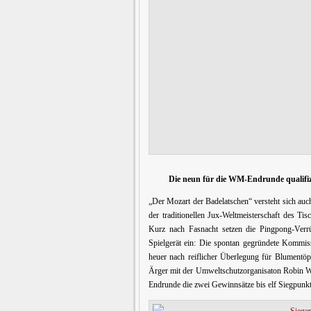
Die neun für die WM-Endrunde qualifiz
„Der Mozart der Badelatschen“ versteht sich auc
der traditionellen Jux-Weltmeisterschaft des T
Kurz nach Fasnacht setzen die Pingpong-Verrüc
Spielgerät ein: Die spontan gegründete Kommiss
heuer nach reiflicher Überlegung für Blumentöp
Ärger mit der Umweltschutzorganisaton Robin Wo
Endrunde die zwei Gewinnsätze bis elf Siegpunkt