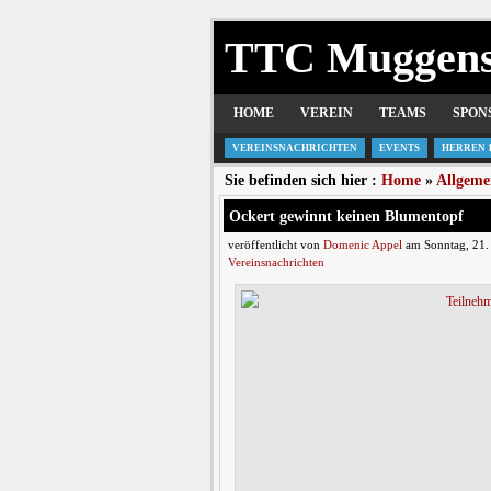
TTC Muggen
HOME
VEREIN
TEAMS
SPON
VEREINSNACHRICHTEN
EVENTS
HERREN 
Sie befinden sich hier :
Home
»
Allgeme
Ockert gewinnt keinen Blumentopf
veröffentlicht von
Domenic Appel
am Sonntag, 21.
Vereinsnachrichten