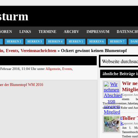
sturm
SOREN
LINKS
TERMINE
ARCHIV
IMPRESSUM
DATENSCH
1
HERREN 2
HERREN 3
HERREN 4
HERREN 5
HERREN 6
HERREN 7
DAM
in
,
Events
,
Vereinsnachrichten
» Ockert gewinnt keinen Blumentopf
 Februar 2016, 11:04 Uhr unter
Allgemein
,
Events
,
ähnliche Beiträge i
Wir ne
Mitgli
Gepostet Am
einem h
Tischtennisvereines.Jahrela
stand auch für Ruhe und Aus
Toller
Gepostet Am
Am 1. Mai 
Tannenbusch
Treiben rund