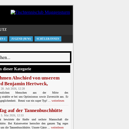
UTZ
EN 1
JUGEND (M/W)
SCHÜLER/INNEN
n dieser Kategorie
hmen Abschied von unserem
ed Benjamin Hertweck,
 28. Juli 2026, 12:28
erzlichen Menschen aus der Mitte des
ng strahlte er bei uns Optimismus sowie Zuversicht aus. Er
geglichenheit. Benni war ein super Typ! ...
weiterlesen
 Tag auf der Tannenbuschhütte
 5. Mai 2026, 12:53
bewirtete die fünfte und sechste Mannschaft die
hütte. Bei Kaiserwetter herrschte den ganzen Tag reges
 um die Tannenbuschhütte. Unsere Gäste ...
weiterlesen