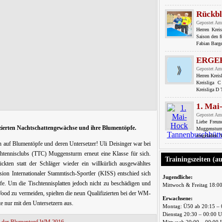
Rückbl
Gepostet Am
Herren Krei
Saison den f
Fabian Barge
ERGE
Gepostet Am
Herren Krei
Kreisliga 
Kreisliga D
1. Mai
Gepostet Am
Liebe Freu
ierten Nachtschattengewächse und ihre Blumentöpfe.
Muggensturm
eingeladen. 
h auf Blumentöpfe und deren Untersetzer! Uli Deisinger war bei
ischtennisclubs (TTC) Muggensturm erneut eine Klasse für sich.
Trainingszeiten (a
kten statt der Schläger wieder ein willkürlich ausgewähltes
ion Internationaler Stammtisch-Sportler (KISS) entschied sich
Jugendliche:
fe. Um die Tischtennisplatten jedoch nicht zu beschädigen und
Mittwoch & Freitag 18:0
od zu vermeiden, spielten die neun Qualifizierten bei der WM-
Erwachsene:
e nur mit den Untersetzern aus.
Montag: Ü50 ab 20:15 – 
Dienstag 20:30 – 00:00 