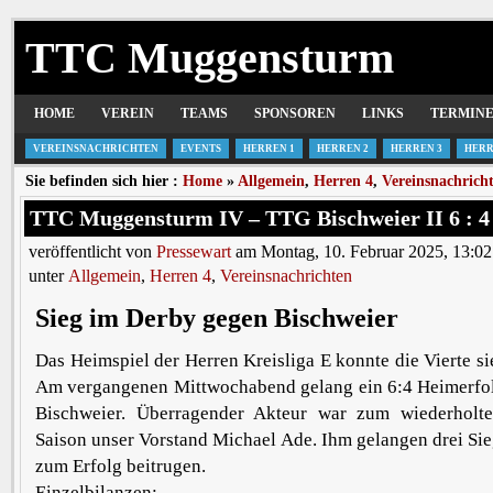
TTC Muggensturm
HOME
VEREIN
TEAMS
SPONSOREN
LINKS
TERMIN
VEREINSNACHRICHTEN
EVENTS
HERREN 1
HERREN 2
HERREN 3
HERR
Sie befinden sich hier :
Home
»
Allgemein
,
Herren 4
,
Vereinsnachrich
TTC Muggensturm IV – TTG Bischweier II 6 : 4
veröffentlicht von
Pressewart
am Montag, 10. Februar 2025, 13:02
unter
Allgemein
,
Herren 4
,
Vereinsnachrichten
Sieg im Derby gegen Bischweier
Das Heimspiel der Herren Kreisliga E konnte die Vierte si
Am vergangenen Mittwochabend gelang ein 6:4 Heimerfo
Bischweier. Überragender Akteur war zum wiederholt
Saison unser Vorstand Michael Ade. Ihm gelangen drei Sie
zum Erfolg beitrugen.
Einzelbilanzen: