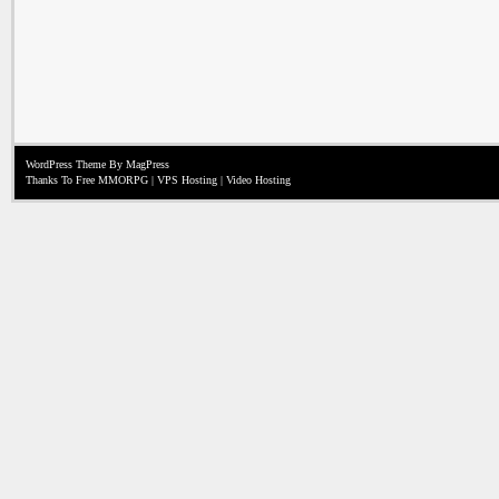
WordPress Theme
By MagPress
Thanks To
Free MMORPG
|
VPS Hosting
|
Video Hosting