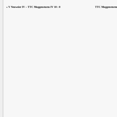
«
V Neuweier IV – TTC Muggensturm IV 10 : 0
TTC Muggensturm I