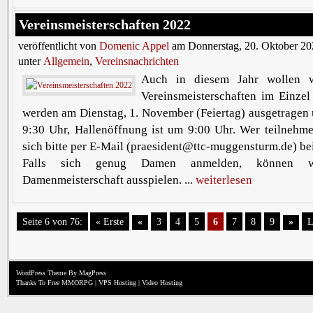
Vereinsmeisterschaften 2022
veröffentlicht von
Domenic Appel
am Donnerstag, 20. Oktober 20
unter
Allgemein
,
Vereinsnachrichten
Auch in diesem Jahr wollen w
Vereinsmeisterschaften im Einzel
werden am Dienstag, 1. November (Feiertag) ausgetragen
9:30 Uhr, Hallenöffnung ist um 9:00 Uhr. Wer teilnehm
sich bitte per E-Mail (praesident@ttc-muggensturm.de) be
Falls sich genug Damen anmelden, können 
Damenmeisterschaft ausspielen. ...
weiterlesen
Seite 6 von 76:
« Erste
«
3
4
5
6
7
8
9
»
L
WordPress Theme
By MagPress
Thanks To
Free MMORPG
|
VPS Hosting
|
Video Hosting