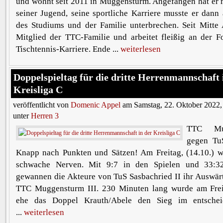
und wohnt seit 2011 in Muggensturm. Angefangen hat er m
seiner Jugend, seine sportliche Karriere musste er dann
des Studiums und der Familie unterbrechen. Seit Mitte 
Mitglied der TTC-Familie und arbeitet fleißig an der F
Tischtennis-Karriere. Ende ...
weiterlesen
Doppelspieltag für die dritte Herrenmannschaft 
Kreisliga C
veröffentlicht von
Domenic Appel
am Samstag, 22. Oktober 2022,
unter
Herren 3
TTC Mug
gegen Tu
Knapp nach Punkten und Sätzen! Am Freitag, (14.10.) wa
schwache Nerven. Mit 9:7 in den Spielen und 33:3
gewannen die Akteure von TuS Sasbachried II ihr Auswär
TTC Muggensturm III. 230 Minuten lang wurde am Freit
ehe das Doppel Krauth/Abele den Sieg im entsche
...
weiterlesen