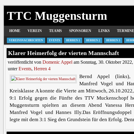
TTC Muggensturm
HOME
VEREIN
TEAMS
SPONSOREN
LINKS
TERMIN
VEREINSNACHRICHTEN
EVENTS
HERREN 1
HERREN 2
HERREN 3
HERR
Klarer Heimerfolg der vierten Mannschaft
veröffentlicht von
Domenic Appel
am Sonntag, 30. Oktober 2022,
unter
Events
,
Herren 4
Bernd Appel (links),
Manfred Vogel und Han
Kreisklasse A konnte die Vierte am Mittwoch, 26.10.2022,
9:1 Erfolg gegen die Fünfte des TTV Muckenschopf he
Muggensturm spielten an diesem Abend Vanessa Her
Manfred Vogel und Hannes Illy.Das Eröffnungsdoppel
legte mit dem 3:1 Sieg den Grundstein für den Erfolg. Denn