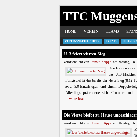
TTC Muggen
HOME
VEREIN
TEAMS
SPON
VEREINSNACHRICHTEN
EVENTS
HERREN 
U13 feiert vierten Sieg
veröffentlicht von
Domenic Appel
am Montag, 16. 
Durch einen eindeu
das U13-Mädchen-T
Punktspiel ist das bereits der vierte Sieg (8:12
zwei 3:0-Einzelsiegen und einem Doppelerf
Allerdings präsentierte sich Pfrommer auch 
...
weiterlesen
Die Vierte bleibt zu Hause ungeschlage
veröffentlicht von
Domenic Appel
am Montag, 16. 
M
T