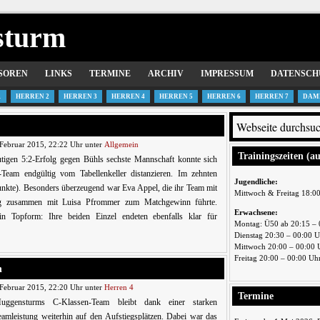
sturm
SOREN
LINKS
TERMINE
ARCHIV
IMPRESSUM
DATENSCH
1
HERREN 2
HERREN 3
HERREN 4
HERREN 5
HERREN 6
HERREN 7
DAM
Februar 2015, 22:22 Uhr unter
Allgemein
Trainingszeiten (a
tigen 5:2-Erfolg gegen Bühls sechste Mannschaft konnte sich
eam endgültig vom Tabellenkeller distanzieren. Im zehnten
Jugendliche:
-Punkte). Besonders überzeugend war Eva Appel, die ihr Team mit
Mittwoch & Freitag 18:0
olg zusammen mit Luisa Pfrommer zum Matchgewinn führte.
Erwachsene:
in Topform: Ihre beiden Einzel endeten ebenfalls klar für
Montag: Ü50 ab 20:15 – 
Dienstag 20:30 – 00:00 
Mittwoch 20:00 – 00:00 
Freitag 20:00 – 00:00 Uh
n
Februar 2015, 22:20 Uhr unter
Herren 4
Termine
uggensturms C-Klassen-Team bleibt dank einer starken
eamleistung weiterhin auf den Aufstiegsplätzen. Dabei war das