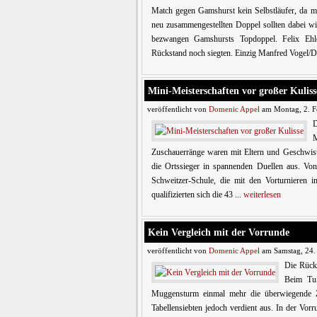
Match gegen Gamshurst kein Selbstläufer, da mi
neu zusammengestellten Doppel sollten dabei w
bezwangen Gamshursts Topdoppel. Felix Ehler
Rückstand noch siegten. Einzig Manfred Vogel/Da
Mini-Meisterschaften vor großer Kuliss
veröffentlicht von
Domenic Appel
am Montag, 2. F
M
Zuschauerränge waren mit Eltern und Geschwister
die Ortssieger in spannenden Duellen aus. Von
Schweitzer-Schule, die mit den Vorturnieren im
qualifizierten sich die 43 ...
weiterlesen
Kein Vergleich mit der Vorrunde
veröffentlicht von
Domenic Appel
am Samstag, 24.
Die Rückr
Beim TuS
Muggensturm einmal mehr die überwiegende Zah
Tabellensiebten jedoch verdient aus. In der Vor