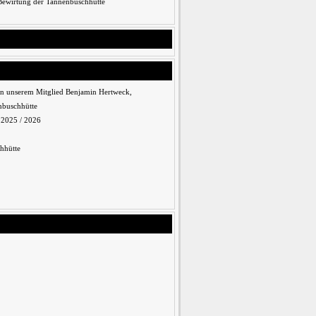
 Bewirtung der Tannenbuschhütte
n unserem Mitglied Benjamin Hertweck,
nbuschhütte
n 2025 / 2026
hhütte