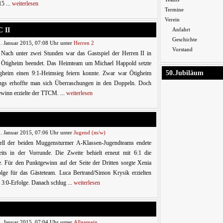
5 ...
weiterlesen
Termine
Verein
 II
Anfahrt
Geschichte
. Januar 2015, 07:08 Uhr unter
Herren 2
Vorstand
Nach unter zwei Stunden war das Gastspiel der Herren II in
Ötigheim beendet. Das Heimteam um Michael Happold setzte
50.Jubiläum
heim einen 9:1-Heimsieg feiern konnte. Zwar war Ötigheim
erdings erhoffte man sich Überraschungen in den Doppeln. Doch
ewinn erzielte der TTCM. ...
weiterlesen
. Januar 2015, 07:06 Uhr unter
Jugend (m/w)
ll der beiden Muggensturmer A-Klassen-Jugendteams endete
eits in der Vorrunde. Die Zweite behielt erneut mit 6:1 die
e. Für den Punktgewinn auf der Seite der Dritten sorgte Xenia
lge für das Gästeteam. Luca Bertrand/Simon Krysik erzielten
3:0-Erfolge. Danach schlug ...
weiterlesen
. Januar 2015, 07:04 Uhr unter
Allgemein