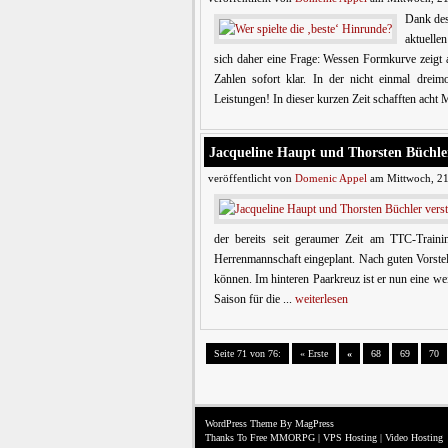
Dank des
aktuelle
sich daher eine Frage: Wessen Formkurve zeigt 
Zahlen sofort klar. In der nicht einmal drei
Leistungen! In dieser kurzen Zeit schafften acht
Jacqueline Haupt und Thorsten Büchle
veröffentlicht von
Domenic Appel
am Mittwoch, 21
der bereits seit geraumer Zeit am TTC-Training
Herrenmannschaft eingeplant. Nach guten Vorste
können. Im hinteren Paarkreuz ist er nun eine wei
Saison für die ...
weiterlesen
Seite 71 von 76:
« Erste
«
68
69
70
WordPress Theme
By MagPress
Thanks To
Free MMORPG
|
VPS Hosting
|
Video Hosting