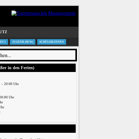
UTZ
EN 1
JUGEND (M/W)
SCHÜLER/INNEN
ußer in den Ferien)
0 – 20:00 Uhr
00:00 Uhr
Uhr
Uhr
r