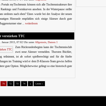
 Portals myTischtennis können sich alle Tischtennisakteure ihre
n Rankings und Formkurven ansehen. In der Winterpause stellte
am steilsten nach oben? Eines wurde bei der Analyse der neuen
monatigen Hinrunde empfahlen sich einige Akteure durch gute
 Muggensturmer eine ...
weiterlesen
r verstärken TTC
. Januar 2015, 07:02 Uhr unter
Allgemein
,
Damen 1
Zum Rückrundenbeginn kann der Tischtennisclub
zwei neue Akteure vermelden. Thorsten Büchler,
 teilnimmt, ist ab sofort spielberechtigt und für die fünfte
llungen im Training wird er dem D-Klassen-Team gewiss helfen
tere gute Option. Möglicherweise gelingt so eine historisch gute
71
72
73
74
»
Letzte »