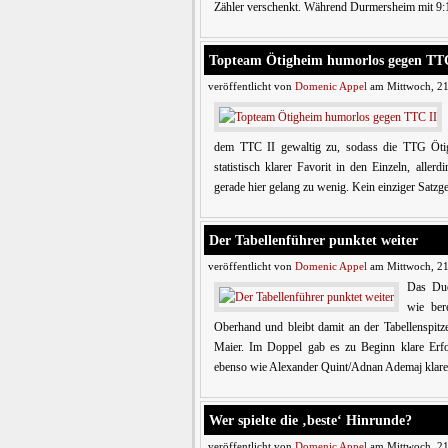
Zähler verschenkt. Während Durmersheim mit 9:1
Topteam Ötigheim humorlos gegen TTC
veröffentlicht von
Domenic Appel
am Mittwoch, 21
dem TTC II gewaltig zu, sodass die TTG Ötig
statistisch klarer Favorit in den Einzeln, all
gerade hier gelang zu wenig. Kein einziger Satzg
Der Tabellenführer punktet weiter
veröffentlicht von
Domenic Appel
am Mittwoch, 21
Das Due
wie ber
Oberhand und bleibt damit an der Tabellenspitz
Maier. Im Doppel gab es zu Beginn klare Erfo
ebenso wie Alexander Quint/Adnan Ademaj klare 
Wer spielte die ‚beste‘ Hinrunde?
veröffentlicht von
Domenic Appel
am Mittwoch, 21