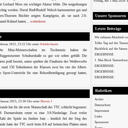
Freitag, der 1.Mai.2026:
t Gerhard Mors ein wichtiger Akteur fehlte. Die notgedrungen
ichtig werden: David Rieß/Rudolf Welsch harmonierten gut und
Unsere Sponsoren
s/Thorsten Büchler zeigten Kampfgeist, als sie nach 2:0-
niel Kühnel hatten ...
weiterlesen
Letzte Beiträge
e
Wir nehmen Abschied vo
Toller Tag auf der Tanne
ebruar 2015, 23:22 Uhr unter
Schüler/innen
Rückblick auf die Saiso
Die Mini-Meisterschaften im Tischtennis haben die
ERGEBNISSE
uggensturmer Schulturnhalle so gut wie selten gefüllt: Die
1. Mai-Hock Tannenbusc
n prall besetzt, unten spielten die Finalisten des Wettbewerbs
ERGEBNISSE:
 rund 150 Teilnehmern der Klassen zwei bis vier der Albert-
ERGEBNISSE:
 Sport-Unterricht für eine Rekordbeteiligung gesorgt hatten,
ERGEBNISSE:
Rubriken
Archiv
 Januar 2015, 23:36 Uhr unter
Herren 1
Datenschutz
unde hat für die erste Mannschaft des TTC schlecht begonnen:
Impressum
 Durmersheim setzte es eine 3:9-Niederlage. Zwar verlor
Links
l der Spiele im fünften Satz – letztlich fiel der Sieg des
Sponsoren
runde hatte der TTC noch beim 8:8 auf heimischen Platten einen
Teams