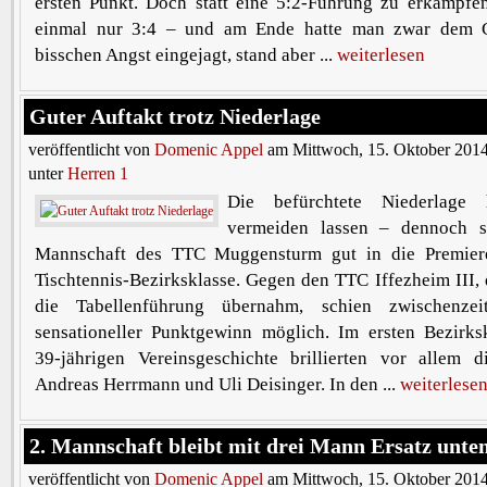
ersten Punkt. Doch statt eine 5:2-Führung zu erkämpfen
einmal nur 3:4 – und am Ende hatte man zwar dem G
bisschen Angst eingejagt, stand aber ...
weiterlesen
Guter Auftakt trotz Niederlage
veröffentlicht von
Domenic Appel
am Mittwoch, 15. Oktober 2014
unter
Herren 1
Die befürchtete Niederlage 
vermeiden lassen – dennoch st
Mannschaft des TTC Muggensturm gut in die Premiere
Tischtennis-Bezirksklasse. Gegen den TTC Iffezheim III, 
die Tabellenführung übernahm, schien zwischenzei
sensationeller Punktgewinn möglich. Im ersten Bezirksk
39-jährigen Vereinsgeschichte brillierten vor allem di
Andreas Herrmann und Uli Deisinger. In den ...
weiterlese
2. Mannschaft bleibt mit drei Mann Ersatz unte
veröffentlicht von
Domenic Appel
am Mittwoch, 15. Oktober 2014