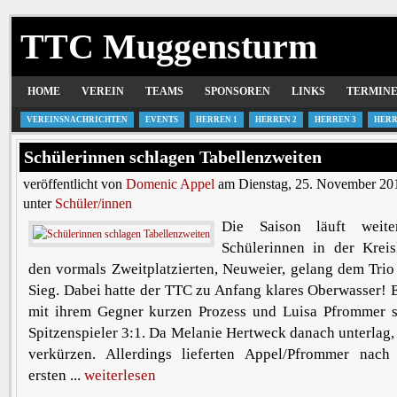
TTC Muggensturm
HOME
VEREIN
TEAMS
SPONSOREN
LINKS
TERMIN
VEREINSNACHRICHTEN
EVENTS
HERREN 1
HERREN 2
HERREN 3
HERR
Schülerinnen schlagen Tabellenzweiten
veröffentlicht von
Domenic Appel
am Dienstag, 25. November 201
unter
Schüler/innen
Die Saison läuft weit
Schülerinnen in der Krei
den vormals Zweitplatzierten, Neuweier, gelang dem Trio
Sieg. Dabei hatte der TTC zu Anfang klares Oberwasser!
mit ihrem Gegner kurzen Prozess und Luisa Pfrommer 
Spitzenspieler 3:1. Da Melanie Hertweck danach unterlag
verkürzen. Allerdings lieferten Appel/Pfrommer nac
ersten ...
weiterlesen