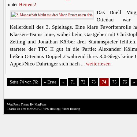
unter
Herren 2
Das Duell Mugg
Ottenau war 
Kellerduell des 3. Spieltags. Eine klare Favoritenrolle h
Klassen-Teams inne, wobei beim Gastgeber mit Christo
Zetting und Jonathan Körber drei Stammspieler fehlten.
startete der TTC II gut in die Partie: Alexander Kölm
ließen Ottenaus Doppel 2 während ihres 3:0-Siegs keine
Appel/Nico Dahringer sich nach ...
weiterlesen
Seite 74 von 76:
« Erste
«
71
72
73
74
75
76
»
WordPress Theme
By MagPress
Thanks To
Free MMORPG
|
VPS Hosting
|
Video Hosting