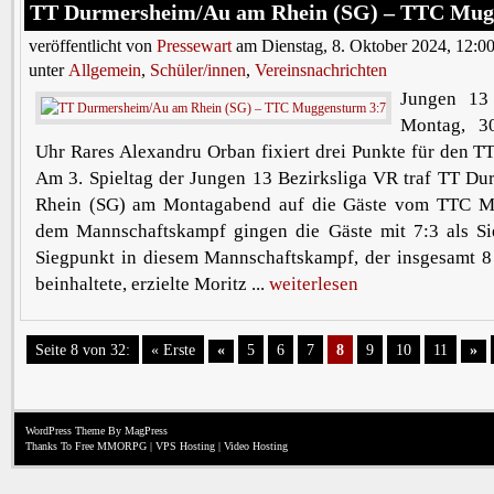
TT Durmersheim/Au am Rhein (SG) – TTC Mug
veröffentlicht von
Pressewart
am Dienstag, 8. Oktober 2024, 12:0
unter
Allgemein
,
Schüler/innen
,
Vereinsnachrichten
Jungen 13
Montag, 30
Uhr Rares Alexandru Orban fixiert drei Punkte für den 
Am 3. Spieltag der Jungen 13 Bezirksliga VR traf TT D
Rhein (SG) am Montagabend auf die Gäste vom TTC M
dem Mannschaftskampf gingen die Gäste mit 7:3 als Si
Siegpunkt in diesem Mannschaftskampf, der insgesamt 8 
beinhaltete, erzielte Moritz ...
weiterlesen
Seite 8 von 32:
« Erste
«
5
6
7
8
9
10
11
»
WordPress Theme
By MagPress
Thanks To
Free MMORPG
|
VPS Hosting
|
Video Hosting