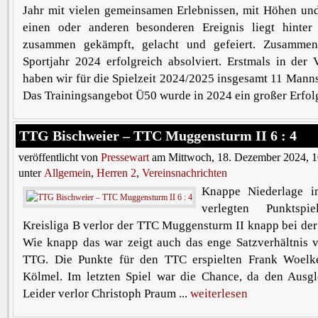
Jahr mit vielen gemeinsamen Erlebnissen, mit Höhen un
einen oder anderen besonderen Ereignis liegt hinte
zusammen gekämpft, gelacht und gefeiert. Zusamme
Sportjahr 2024 erfolgreich absolviert. Erstmals in der 
haben wir für die Spielzeit 2024/2025 insgesamt 11 Manns
Das Trainingsangebot Ü50 wurde in 2024 ein großer Erfolg.
TTG Bischweier – TTC Muggensturm II 6 : 4
veröffentlicht von
Pressewart
am Mittwoch, 18. Dezember 2024, 1
unter
Allgemein
,
Herren 2
,
Vereinsnachrichten
Knappe Niederlage i
verlegten Punktsp
Kreisliga B verlor der TTC Muggensturm II knapp bei de
Wie knapp das war zeigt auch das enge Satzverhältnis v
TTG. Die Punkte für den TTC erspielten Frank Woelk
Kölmel. Im letzten Spiel war die Chance, da den Ausgle
Leider verlor Christoph Praum ...
weiterlesen