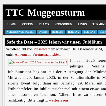
TTC Muggensturm
HOME
VEREIN
TEAMS
SPONSOREN
LINKS
TERMIN
VEREINSNACHRICHTEN
EVENTS
HERREN 1
HERREN 2
HERREN 3
HERR
Safe the Date – 2025 feiern wir unser Jubiläum !
veröffentlicht von
Pressewart
am Mittwoch, 18. Dezember 2024, 1
unter
Allgemein
,
Vereinsnachrichten
Im Jahr 2025 feier
jähriges Vereins
Jubiläumsjahr beginnt mit der Austragung der Minime
Mittwoch, 29. Januar 2025, in der Schulturnhalle in 
zweite Event folgt dann am Samstag, 29. März, mit de
Frühjahrsfeier. Im Jubiläumsjahr mal mit einem etwas a
einer besonderen Location. Nähere Infos zu diesem E
rechtzeitig. Bitte tragt ...
weiterlesen