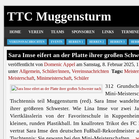
TTC Muggensturm
HOME
VEREIN
TEAMS
SPONSOREN
LINKS
TERMIN
VEREINSNACHRICHTEN
EVENTS
HERREN 1
HERREN 2
HERREN 3
HERR
Sara Imse eifert an der Platte ihrer großen Schw
veröffentlicht von
Domenic Appel
am Samstag, 8. Februar 2025, 
unter
Allgemein
,
Schüler/innen
,
Vereinsnachrichten
Tags:
Meister
Meisterschaft
,
Minimeisterschaft
,
Schüler
312 Grundsch
Mini-Meist
Tischtennis teil Muggensturm (red). Sara Imse wandelt
ihrer größeren Schwester. Wie Lina Imse vor zwei J
Viertklässlerin von der Favoriteschule in Kuppenhe
kleinen, runden Plastikball. Im knallroten Trikot des 
vertrat Sara Imse den deutschen Fußball-Rekordmeister 
Tischtennis: Sie gewann bei den Mini-Meisterschaften ...
w