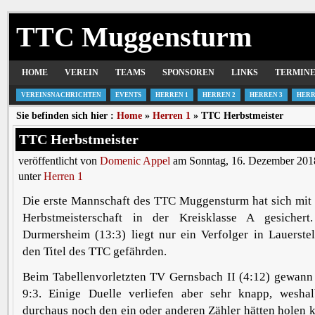
TTC Muggensturm
HOME
VEREIN
TEAMS
SPONSOREN
LINKS
TERMIN
VEREINSNACHRICHTEN
EVENTS
HERREN 1
HERREN 2
HERREN 3
HERR
Sie befinden sich hier :
Home
»
Herren 1
» TTC Herbstmeister
TTC Herbstmeister
veröffentlicht von
Domenic Appel
am Sonntag, 16. Dezember 201
unter
Herren 1
Die erste Mannschaft des TTC Muggensturm hat sich mit 
Herbstmeisterschaft in der Kreisklasse A gesiche
Durmersheim (13:3) liegt nur ein Verfolger in Lauerste
den Titel des TTC gefährden.
Beim Tabellenvorletzten TV Gernsbach II (4:12) gewann 
9:3. Einige Duelle verliefen aber sehr knapp, wesha
durchaus noch den ein oder anderen Zähler hätten holen