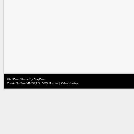
WordPress Theme
By MagPress
Thanks To
Free MMORPG
|
VPS Hosting
|
Video Hosting