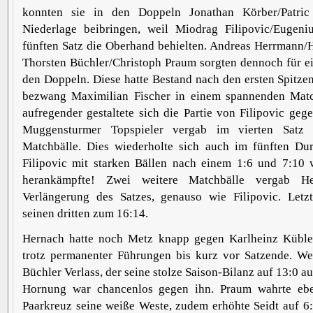
konnten sie in den Doppeln Jonathan Körber/Patric 
Niederlage beibringen, weil Miodrag Filipovic/Eugen
fünften Satz die Oberhand behielten. Andreas Herrmann/
Thorsten Büchler/Christoph Praum sorgten dennoch für e
den Doppeln. Diese hatte Bestand nach den ersten Spitze
bezwang Maximilian Fischer in einem spannenden Mat
aufregender gestaltete sich die Partie von Filipovic ge
Muggensturmer Topspieler vergab im vierten Satz
Matchbälle. Dies wiederholte sich auch im fünften Dur
Filipovic mit starken Bällen nach einem 1:6 und 7:10 
herankämpfte! Zwei weitere Matchbälle vergab H
Verlängerung des Satzes, genauso wie Filipovic. Letzt
seinen dritten zum 16:14.
Hernach hatte noch Metz knapp gegen Karlheinz Kübl
trotz permanenter Führungen bis kurz vor Satzende. We
Büchler Verlass, der seine stolze Saison-Bilanz auf 13:0 
Hornung war chancenlos gegen ihn. Praum wahrte ebe
Paarkreuz seine weiße Weste, zudem erhöhte Seidt auf 6: