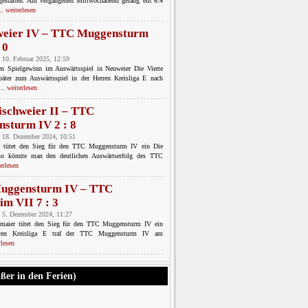
h gestalten. Am vergangenen Mittwochabend gelang ein 6:4
..
weiterlesen
eier IV – TTC Muggensturm
 0
 10. Februar 2025, 12:59
en Spielgewinn im Auswärtsspiel in Neuweier Die Vierte
päter zum Auswärtsspiel in der Herren Kreisliga E nach
...
weiterlesen
schweier II – TTC
sturm IV 2 : 8
 18. Dezember 2024, 10:51
 tütet den Sieg für den TTC Muggensturm IV ein Die
 so könnte man den deutlichen Auswärtserfolg des TTC
erlesen
uggensturm IV – TTC
im VII 7 : 3
 5. Dezember 2024, 11:27
aier tütet den Sieg für den TTC Muggensturm IV ein
ren Kreisliga E traf der TTC Muggensturm IV am
rlesen
ußer in den Ferien)