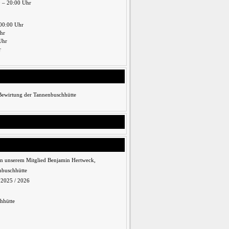
0 – 20:00 Uhr
00:00 Uhr
Uhr
Uhr
r
 Bewirtung der Tannenbuschhütte
n unserem Mitglied Benjamin Hertweck,
nbuschhütte
n 2025 / 2026
hhütte