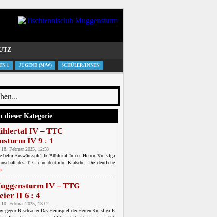
UTZ
EN 1
JUGEND (M/W)
SCHÜLER/INNEN
n dieser Kategorie
hlertal IV – TTC
sturm IV 9 : 1
 18. Februar 2025, 12:58
 beim Auswärtsspiel in Bühlertal In der Herren Kreisliga
nnschaft des TTC eine deutliche Klatsche. Die deutliche
n
uggensturm IV – TTG
ier II 6 : 4
 10. Februar 2025, 13:02
y gegen Bischweier Das Heimspiel der Herren Kreisliga E