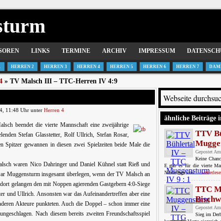
sturm
SOREN
LINKS
TERMINE
ARCHIV
IMPRESSUM
DATENSCH
1
HERREN 2
HERREN 3
HERREN 4
HERREN 5
HERREN 6
HERREN 7
DAM
4
» TV Malsch III – TTC-Herren IV 4:9
4, 11:48 Uhr unter
Herren 4
ähnliche Beiträge i
lsch beendet die vierte Mannschaft eine zweijährige
TTV Bü
enden Stefan Glasstetter, Rolf Ullrich, Stefan Rosar,
Muggen
Spitzer gewannen in diesen zwei Spielzeiten beide Male die
Gepostet Am
Keine Chance
alsch waren Nico Dahringer und Daniel Kühnel statt Rieß und
E gab es für die vierte Ma
Niederlage von ...
weiterlese
n war Muggensturm insgesamt überlegen, wenn der TV Malsch an
 dort gelangen den mit Noppen agierenden Gastgebern 4:0-Siege
TTC M
er und Ullrich. Ansonsten war das Aufeinandertreffen aber eine
Bischwe
anderen Akteure punkteten. Auch die Doppel – schon immer eine
Gepostet Am
ungeschlagen. Nach diesem bereits zweiten Freundschaftsspiel
Sieg im Derb