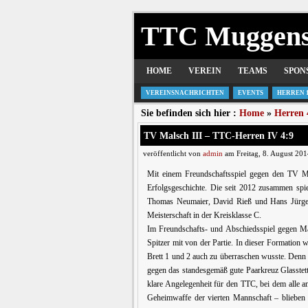
TTC Muggen
HOME
VEREIN
TEAMS
SPON
VEREINSNACHRICHTEN
EVENTS
HERREN 
Sie befinden sich hier :
Home
»
Herren 
TV Malsch III – TTC-Herren IV 4:9
veröffentlicht von
admin
am Freitag, 8. August 201
Mit einem Freundschaftsspiel gegen den TV Ma
Erfolgsgeschichte. Die seit 2012 zusammen spiel
Thomas Neumaier, David Rieß und Hans Jürgen 
Meisterschaft in der Kreisklasse C.
Im Freundschafts- und Abschiedsspiel gegen M
Spitzer mit von der Partie. In dieser Formatio
Brett 1 und 2 auch zu überraschen wusste. Denn
gegen das standesgemäß gute Paarkreuz Glasstett
klare Angelegenheit für den TTC, bei dem alle 
Geheimwaffe der vierten Mannschaft – blieben 