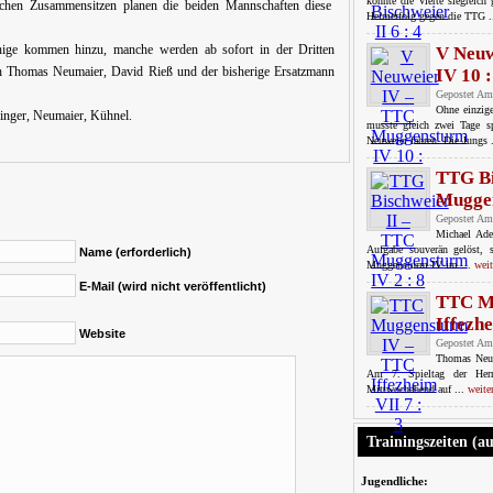
konnte die Vierte siegreic
chen Zusammensitzen planen die beiden Mannschaften diese
Heimerfolg gegen die TTG .
ige kommen hinzu, manche werden ab sofort in der Dritten
V Neuw
ch Thomas Neumaier, David Rieß und der bisherige Ersatzmann
IV 10 :
Gepostet Am
Ohne einzig
hringer, Neumaier, Kühnel.
musste gleich zwei Tage s
Neuweier fahren. Die Jungs 
TTG Bi
Muggen
Gepostet Am
Michael Ade
Aufgabe souverän gelöst,
Name (erforderlich)
Muggensturm IV im ...
weit
E-Mail (wird nicht veröffentlicht)
TTC M
Iffezhe
Website
Gepostet Am
Thomas Neum
Am 7. Spieltag der Her
Mittwochabend auf ...
weite
Trainingszeiten (a
Jugendliche: