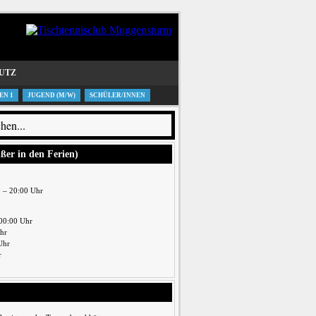
UTZ
EN 1
JUGEND (M/W)
SCHÜLER/INNEN
ußer in den Ferien)
0 – 20:00 Uhr
00:00 Uhr
Uhr
Uhr
r