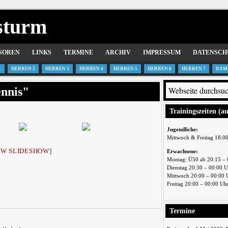
sturm
SOREN
LINKS
TERMINE
ARCHIV
IMPRESSUM
DATENSCH
1
HERREN 2
HERREN 3
HERREN 4
HERREN 5
HERREN 6
HERREN 7
DAM
ennis"
Trainingszeiten (a
Jugendliche:
Mittwoch & Freitag 18:0
OW SLIDESHOW]
Erwachsene:
Montag: Ü50 ab 20:15 – 
Dienstag 20:30 – 00:00 
Mittwoch 20:00 – 00:00 
Freitag 20:00 – 00:00 Uh
Termine