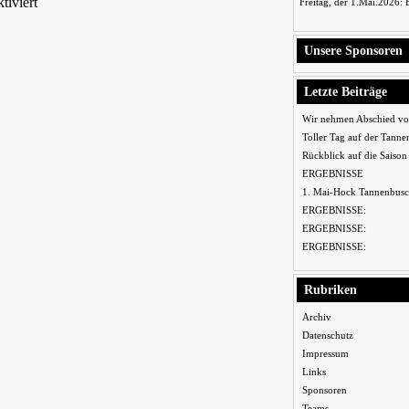
tiviert
Freitag, der 1.Mai.2026:
Unsere Sponsoren
Letzte Beiträge
Wir nehmen Abschied vo
Toller Tag auf der Tanne
Rückblick auf die Saiso
ERGEBNISSE
1. Mai-Hock Tannenbusc
ERGEBNISSE:
ERGEBNISSE:
ERGEBNISSE:
Rubriken
Archiv
Datenschutz
Impressum
Links
Sponsoren
Teams