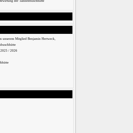
 Bewirtung der Tannenbuschhütte
n unserem Mitglied Benjamin Hertweck,
nbuschhütte
n 2025 / 2026
hhütte