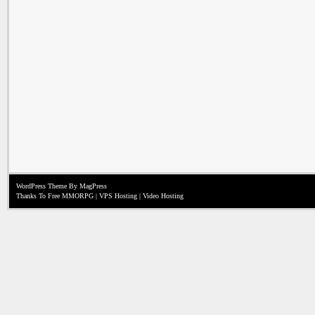
WordPress Theme
By MagPress
Thanks To
Free MMORPG
|
VPS Hosting
|
Video Hosting