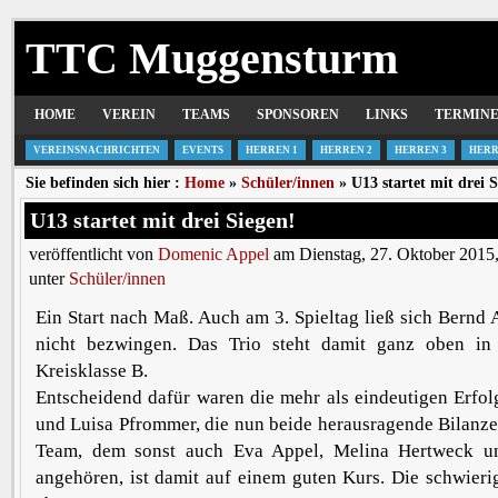
TTC Muggensturm
HOME
VEREIN
TEAMS
SPONSOREN
LINKS
TERMIN
VEREINSNACHRICHTEN
EVENTS
HERREN 1
HERREN 2
HERREN 3
HERR
Sie befinden sich hier :
Home
»
Schüler/innen
» U13 startet mit drei S
U13 startet mit drei Siegen!
veröffentlicht von
Domenic Appel
am Dienstag, 27. Oktober 2015
unter
Schüler/innen
Ein Start nach Maß. Auch am 3. Spieltag ließ sich Bern
nicht bezwingen. Das Trio steht damit ganz oben in
Kreisklasse B.
Entscheidend dafür waren die mehr als eindeutigen Erfo
und Luisa Pfrommer, die nun beide herausragende Bilanz
Team, dem sonst auch Eva Appel, Melina Hertweck u
angehören, ist damit auf einem guten Kurs. Die schwieri