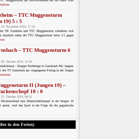
r TTC Muggensturm am Mittwochabend auf die Gäste vom
terlesen
zheim – TTC Muggensturm
 19) 5 : 5
 18. November 2024, 17:24
 des TB Sinzheim und TTC Muggensturm schenkten sich
en Spielzeit nahm der TTC Muggensturm beim 5:5 gegen
esen
rnsbach – TTC Muggensturm 6
 28. Oktober 2024, 15:26
zirksklasse - Knappe Niederlage in Gernsbach Mit langem
er des TV Gernsbach am vergangenen Freitag in der Jungen
iterlesen
ggensturm II (Jungen 19) –
ckenschopf 10 : 0
 23. Oktober 2024, 08:32
Muckenschopf zum Mannschaftskampf in der Jungen 19
t antrat, wird das Spiel in der Folge für die gegnerische
ußer in den Ferien)