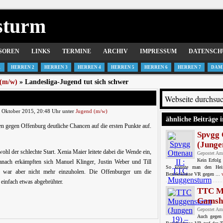
sturm
SOREN
LINKS
TERMINE
ARCHIV
IMPRESSUM
DATENSCH
1
HERREN 2
HERREN 3
HERREN 4
HERREN 5
HERREN 6
HERREN 7
DAM
(m/w)
» Landesliga-Jugend tut sich schwer
. Oktober 2015, 20:48 Uhr unter
Jugend (m/w)
ähnliche Beiträge i
en gegen Offenburg deutliche Chancen auf die ersten Punkte auf.
Spvgg 
(Jungen
hl der schlechte Start. Xenia Maier leitete dabei die Wende ein,
Gepostet Am
Kein Erfolg
nach erkämpften sich Manuel Klinger, Justin Weber und Till
So könnte man den Heim
g war aber nicht mehr einzuholen. Die Offenburger um die
Bezirksklasse VR gegen ...
 einfach etwas abgebrühter.
TTC Mu
Gamshu
Gepostet Am
Auch gegen 