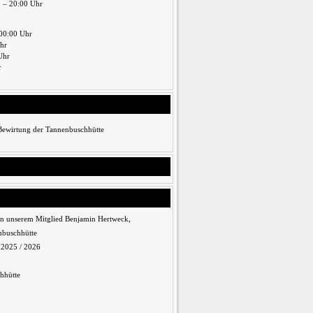
0 – 20:00 Uhr
00:00 Uhr
Uhr
Uhr
r
 Bewirtung der Tannenbuschhütte
n unserem Mitglied Benjamin Hertweck,
nbuschhütte
n 2025 / 2026
hhütte