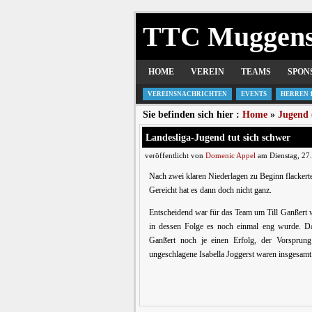
TTC Muggen
HOME
VEREIN
TEAMS
SPON
VEREINSNACHRICHTEN
EVENTS
HERREN 
Sie befinden sich hier :
Home
»
Jugend 
Landesliga-Jugend tut sich schwer
veröffentlicht von
Domenic Appel
am Dienstag, 27
Nach zwei klaren Niederlagen zu Beginn flackert
Gereicht hat es dann doch nicht ganz.
Entscheidend war für das Team um Till Ganßert wo
in dessen Folge es noch einmal eng wurde. Da
Ganßert noch je einen Erfolg, der Vorsprun
ungeschlagene Isabella Joggerst waren insgesamt