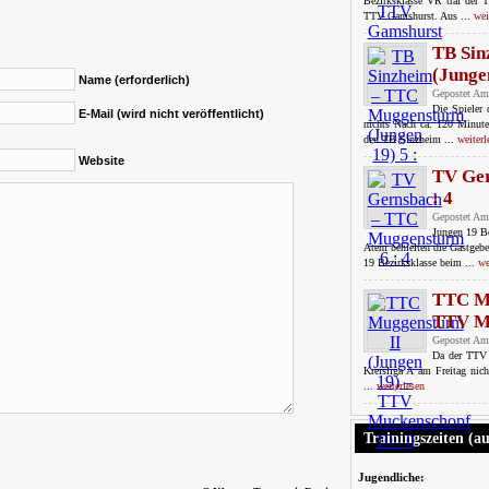
Bezirksklasse VR traf de
TTV Gamshurst. Aus ...
wei
TB Sin
(Jungen
Name (erforderlich)
Gepostet Am
Die Spieler
E-Mail (wird nicht veröffentlicht)
nichts Nach ca. 120 Minut
den TB Sinzheim ...
weiterl
Website
TV Ge
: 4
Gepostet Am
Jungen 19 Be
Atem behielten die Gastgeb
19 Bezirksklasse beim ...
we
TTC Mu
TTV Mu
Gepostet Am
Da der TTV 
Kreisliga A am Freitag nich
...
weiterlesen
Trainingszeiten (a
Jugendliche: