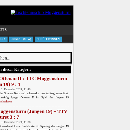
UTZ
EN 1
JUGEND (M/W)
SCHÜLER/INNEN
n dieser Kategorie
Ottenau II : TTC Muggensturm
 19) 9 : 1
 5. Dezember 2024, 11:40
 in Ottenau Kurz und schmerzlos den Auftrag ausgeführt.
erfolg Spvgg Ottenau II im Spiel der Jungen 19
weiterlesen
ggensturm (Jungen 19) – TTV
rst 3 : 7
 5. Dezember 2024, 11:36
Gamshurst keine Punkte Am 6. Spieltag der Jungen 19