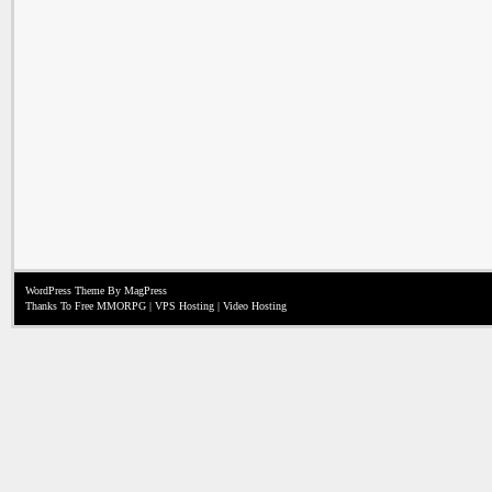
WordPress Theme
By MagPress
Thanks To
Free MMORPG
|
VPS Hosting
|
Video Hosting