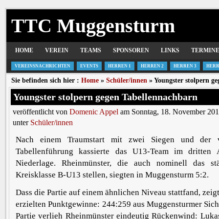
TTC Muggensturm
HOME
VEREIN
TEAMS
SPONSOREN
LINKS
TERMIN
VEREINSNACHRICHTEN
EVENTS
HERREN 1
HERREN 2
HERREN 3
HERR
Sie befinden sich hier :
Home
»
Schüler/innen
» Youngster stolpern g
Youngster stolpern gegen Tabellennachbarn
veröffentlicht von
Domenic Appel
am Sonntag, 18. November 201
unter
Schüler/innen
Nach einem Traumstart mit zwei Siegen und der v
Tabellenführung kassierte das U13-Team im dritten 
Niederlage. Rheinmünster, die auch nominell das st
Kreisklasse B-U13 stellen, siegten in Muggensturm 5:2.
Dass die Partie auf einem ähnlichen Niveau stattfand, zeigt
erzielten Punktgewinne: 244:259 aus Muggensturmer Sich
Partie verlieh Rheinmünster eindeutig Rückenwind: Luka