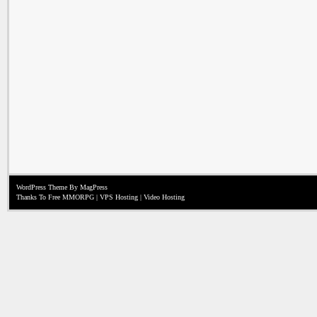
WordPress Theme
By MagPress
Thanks To
Free MMORPG
|
VPS Hosting
|
Video Hosting