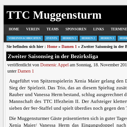
TTC Muggensturm
HOME
VEREIN
TEAMS
SPONSOREN
LINKS
TERMIN
VEREINSNACHRICHTEN
EVENTS
HERREN 1
HERREN 2
HERREN 3
HERR
Sie befinden sich hier :
Home
»
Damen 1
» Zweiter Saisonsieg in der B
Zweiter Saisonsieg in der Bezirksliga
veröffentlicht von
Domenic Appel
am Sonntag, 18. November 201
unter
Damen 1
Angeführt von Spitzenspielerin Xenia Maier gelang den 
Sieg der Spielzeit. Das Trio, das an diesem Spieltag zusä
Rauber und Vanessa Herm bestand, schlug ausgerechnet di
Mannschaft des TTC Iffezheim II. Der Aufsteiger klette
sieben der 9er-Staffel und spielt überdies noch gegen den 
Die Muggensturmer Gäste präsentierten sich in guter Tag
Xenia Maier/ Vanessa Herm das Eingangsdoppel nach 