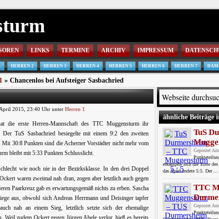
sturm
SOREN
LINKS
TERMINE
ARCHIV
IMPRESSUM
DATENSCH
1
HERREN 2
HERREN 3
HERREN 4
HERREN 5
HERREN 6
HERREN 7
DAM
1
» Chancenlos bei Aufsteiger Sasbachried
April 2015, 23:40 Uhr unter
Herren 1
ähnliche Beiträge i
 hat die erste Herren-Mannschaft des TTC Muggensturm ihr
TuS D
n. Der TuS Sasbachried besiegelte mit einem 9:2 den zweiten
Muggen
a. Mit 30:8 Punkten sind die Acherner Vorstädter nicht mehr vom
Gepostet Am
rm bleibt mit 5:33 Punkten Schlusslicht.
Punkteteilun
erkämpfte sich die Erste 
hlecht wie noch nie in der Bezirksklasse. In den drei Doppel
das Spiel endete 5:5. Der ..
Ockert waren zweimal nah dran, zogen aber letztlich auch gegen
TTC M
eren Paarkreuz gab es erwartungsgemäß nichts zu erben. Sascha
Durmer
lsiege aus, obwohl sich Andreas Herrmann und Deisinger tapfer
Gepostet Am
ch nah an einem Sieg, letztlich setzte sich der ehemalige
Punkteteilu
. Weil zudem Ockert gegen Jürgen Abele verlor, hieß es bereits