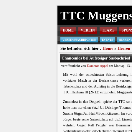
TTC Muggen
HOME
VEREIN
TEAMS
SPON
VEREINSNACHRICHTEN
EVENTS
HERREN 
Sie befinden sich hier :
Home
»
Herren 
Chancenlos bei Aufsteiger Sasbachried
veröffentlicht von
Domenic Appel
am Montag, 13. 
Mit wohl der schlechtesten Saison-Leistung
vorletztes Match in der Bezirksklasse verlore
Tabellenplatz und den Aufstieg in die Bezirkslig
TTC Iffezheim III (26:12) einzuholen. Muggenstu
Zumindest in den Doppeln spielte der TTC so sc
holte man nur einen Satz! Uli Deisinger/Thomas 
Sascha Jörger/Jun Hui Mi den Kürzeren. Im vord
Jörger baute seine Saisonbilanz auf 35:1 Einze
wehrten. Gegen Ralf Peugler war Herrmann au
Verbandsligaspieler jedoch ebenso zweimal durch