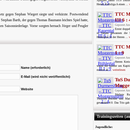
Spielzeit nahm TUS Durm
Herren Kreisliga A einen ...
TTC M
etz gegen Stephan Wiegert siegte und verkürzte. Postwendend
III 6 : 
 Stephan Barth, der gegen Thomas Baumann leichtes Spiel hatte,
Gepostet Am
sten Saisonniederlage. Vorne sorgten hernach Jörger und Peugler
Erster doppe
in Sätzen gewannen die
Heimspiel in der Herren ...
w
TTC Mu
1 : 9
Gepostet Am
Herren Krei
waren die Spieler um Kapit
Name (erforderlich)
musste an ...
weiterlesen
E-Mail (wird nicht veröffentlicht)
TuS D
Muggen
Website
Gepostet Am
Nächste Ru
Thorsten Büchler und Mar
gewannen 4:0. Das Trio gab 
Trainingszeiten (a
Jugendliche: