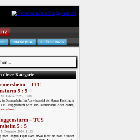
UTZ
EN 1
JUGEND (M/W)
SCHÜLER/INNEN
n dieser Kategorie
urmersheim – TTC
sturm 5 : 5
 10. Februar 2025, 13:08
g in Durmersheim Im Auswärtsspiel der Herren Kreisliga A
des TTC Muggensturm beim TuS Durmersheim einen Zähler,
.
weiterlesen
uggensturm – TUS
sheim 5 : 5
 5. Dezember 2024, 11:22
ng nach langem Fight Nach etwas mehr als zwei Stunden