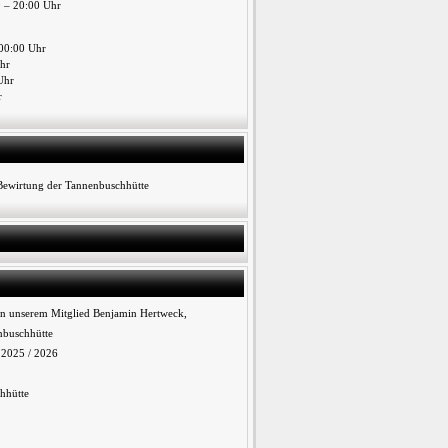
0 – 20:00 Uhr
00:00 Uhr
Uhr
Uhr
r
 Bewirtung der Tannenbuschhütte
n unserem Mitglied Benjamin Hertweck,
nbuschhütte
n 2025 / 2026
hhütte