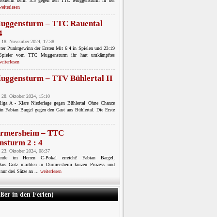
ersheim beim 5:5 gegen den TTC Muggensturm in der
weiterlesen
uggensturm – TTC Rauental
4
 18. November 2024, 17:38
lter Punktgewinn der Ersten Mit 6:4 in Spielen und 23:19
 Spieler vom TTC Muggensturm ihr hart umkämpftes
eiterlesen
ggensturm – TTV Bühlertal II
 28. Oktober 2024, 15:10
sliga A - Klare Niederlage gegen Bühlertal Ohne Chance
än Fabian Bargel gegen den Gast aus Bühlertal. Die Erste
urmersheim – TTC
sturm 2 : 4
 23. Oktober 2024, 08:37
nde im Herren C-Pokal erreicht! Fabian Bargel,
kus Götz machten in Durmersheim kurzen Prozess und
nur drei Sätze an ...
weiterlesen
ußer in den Ferien)