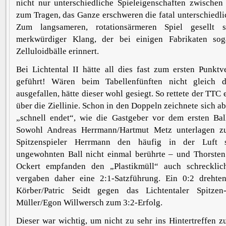
nicht nur unterschiedliche Spieleigenschaften zwischen
zum Tragen, das Ganze erschweren die fatal unterschiedlic
Zum langsameren, rotationsärmeren Spiel gesellt
merkwürdiger Klang, der bei einigen Fabrikaten sog
Zelluloidbälle erinnert.
Bei Lichtental II hätte all dies fast zum ersten Punktv
geführt! Wären beim Tabellenfünften nicht gleich d
ausgefallen, hätte dieser wohl gesiegt. So rettete der TT
über die Ziellinie. Schon in den Doppeln zeichnete sich a
„schnell endet“, wie die Gastgeber vor dem ersten Bal
Sowohl Andreas Herrmann/Hartmut Metz unterlagen zu
Spitzenspieler Herrmann den häufig in der Luft s
ungewohnten Ball nicht einmal berührte – und Thorste
Ockert empfanden den „Plastikmüll“ auch schrecklic
vergaben daher eine 2:1-Satzführung. Ein 0:2 drehte
Körber/Patric Seidt gegen das Lichtentaler Spitzen
Müller/Egon Willwersch zum 3:2-Erfolg.
Dieser war wichtig, um nicht zu sehr ins Hintertreffen z