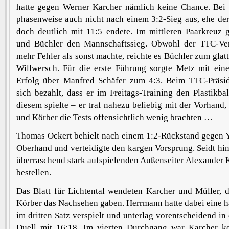
hatte gegen Werner Karcher nämlich keine Chance. Bei
phasenweise auch nicht nach einem 3:2-Sieg aus, ehe der
doch deutlich mit 11:5 endete. Im mittleren Paarkreuz 
und Büchler den Mannschaftssieg. Obwohl der TTC-Ver
mehr Fehler als sonst machte, reichte es Büchler zum glat
Willwersch. Für die erste Führung sorgte Metz mit ein
Erfolg über Manfred Schäfer zum 4:3. Beim TTC-Präsi
sich bezahlt, dass er im Freitags-Training den Plastikbal
diesem spielte – er traf nahezu beliebig mit der Vorhand
und Körber die Tests offensichtlich wenig brachten …
Thomas Ockert behielt nach einem 1:2-Rückstand gegen 
Oberhand und verteidigte den kargen Vorsprung. Seidt hi
überraschend stark aufspielenden Außenseiter Alexander 
bestellen.
Das Blatt für Lichtental wendeten Karcher und Müller, 
Körber das Nachsehen gaben. Herrmann hatte dabei eine 
im dritten Satz verspielt und unterlag vorentscheidend i
Duell mit 16:18. Im vierten Durchgang war Karcher ko