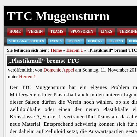
TTC Muggensturm
HOME
VEREIN
TEAMS
SPONSOREN
LINKS
TERMIN
VEREINSNACHRICHTEN
EVENTS
HERREN 1
HERREN 2
HERREN 3
HERR
Sie befinden sich hier :
Home
»
Herren 1
» „Plastikmüll“ bremst TTC
„Plastikmüll“ bremst TTC
veröffentlicht von
Domenic Appel
am Sonntag, 11. November 201
unter
Herren 1
Der TTC Muggensturm hat ein eigenes Problem mit
Mittlerweile ist der Plastikball auch in den unteren Lig
dieser Saison dürfen die Verein noch wählen, ob sie d
Zelluloidbälle oder einen der neuen Plastikbälle e
Kreisklasse A, Staffel 1, vertrauen fünf Teams auf das alt
neue Material. Entsprechend schwierig können sich für d
der daheim auf Zelluloid setzt, die Auswärtspartien ges