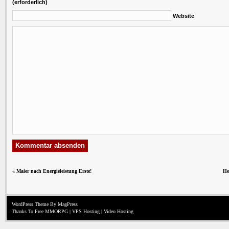
(erforderlich)
Website
«
Maier nach Energieleistung Erste!
He
WordPress Theme
By MagPress
Thanks To
Free MMORPG
|
VPS Hosting
|
Video Hosting