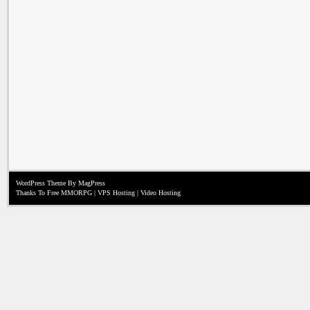
WordPress Theme
By MagPress
Thanks To
Free MMORPG
|
VPS Hosting
|
Video Hosting