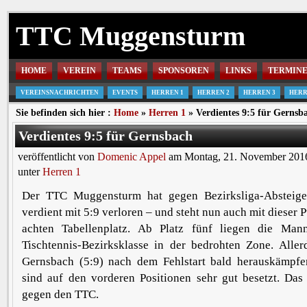
TTC Muggensturm
HOME
VEREIN
TEAMS
SPONSOREN
LINKS
TERMIN
VEREINSNACHRICHTEN
EVENTS
HERREN 1
HERREN 2
HERREN 3
HERR
Sie befinden sich hier :
Home
»
Herren 1
» Verdientes 9:5 für Gernsb
Verdientes 9:5 für Gernsbach
veröffentlicht von
Domenic Appel
am Montag, 21. November 2016
unter
Herren 1
Der TTC Muggensturm hat gegen Bezirksliga-Absteig
verdient mit 5:9 verloren – und steht nun auch mit dieser
achten Tabellenplatz. Ab Platz fünf liegen die Man
Tischtennis-Bezirksklasse in der bedrohten Zone. Aller
Gernsbach (5:9) nach dem Fehlstart bald herauskämpfe
sind auf den vorderen Positionen sehr gut besetzt. Das
gegen den TTC.