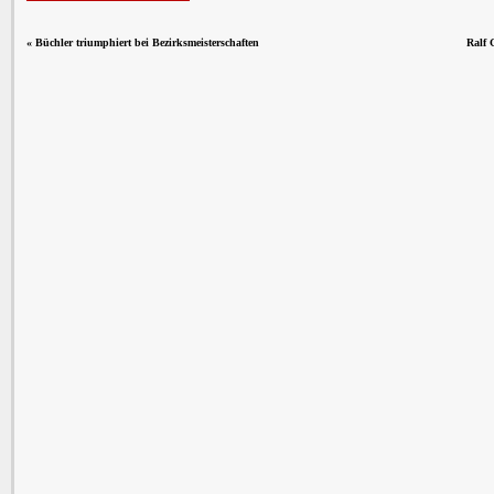
«
Büchler triumphiert bei Bezirksmeisterschaften
Ralf 