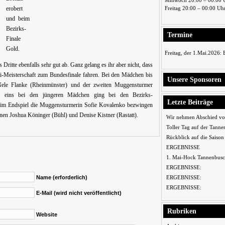
Mittwoch 20:00 – 00:00 
Freitag 20:00 – 00:00 Uh
erobert
und beim
Bezirks-
Termine
Finale
Gold.
Freitag, der 1.Mai.2026:
s Dritte ebenfalls sehr gut ab. Ganz gelang es ihr aber nicht, dass
-Meisterschaft zum Bundesfinale fahren. Bei den Mädchen bis
Unsere Sponsoren
 Nele Flanke (Rheinmünster) und der zweiten Muggensturmer
latz eins bei den jüngeren Mädchen ging bei den Bezirks-
Letzte Beiträge
ie im Endspiel die Muggensturmerin Sofie Kovalenko bezwingen
nnen Joshua Köninger (Bühl) und Denise Kistner (Rastatt).
Wir nehmen Abschied vo
Toller Tag auf der Tanne
Rückblick auf die Saiso
ERGEBNISSE
1. Mai-Hock Tannenbusc
ERGEBNISSE:
ERGEBNISSE:
Name (erforderlich)
ERGEBNISSE:
E-Mail (wird nicht veröffentlicht)
Rubriken
Website