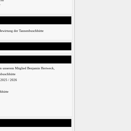
Uhr
r
 Bewirtung der Tannenbuschhütte
n unserem Mitglied Benjamin Hertweck,
nbuschhütte
n 2025 / 2026
hhütte