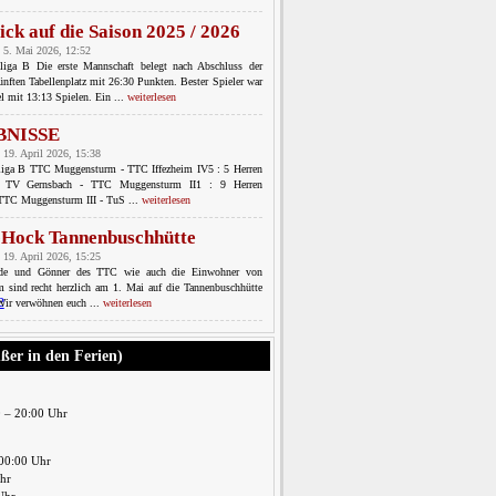
ick auf die Saison 2025 / 2026
 5. Mai 2026, 12:52
sliga B Die erste Mannschaft belegt nach Abschluss der
ünften Tabellenplatz mit 26:30 Punkten. Bester Spieler war
l mit 13:13 Spielen. Ein ...
weiterlesen
BNISSE
 19. April 2026, 15:38
sliga B TTC Muggensturm - TTC Iffezheim IV5 : 5 Herren
C TV Gernsbach - TTC Muggensturm II1 : 9 Herren
 TTC Muggensturm III - TuS ...
weiterlesen
-Hock Tannenbuschhütte
 19. April 2026, 15:25
nde und Gönner des TTC wie auch die Einwohner von
 sind recht herzlich am 1. Mai auf die Tannenbuschhütte
Wir verwöhnen euch ...
weiterlesen
ußer in den Ferien)
0 – 20:00 Uhr
00:00 Uhr
Uhr