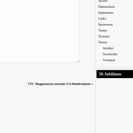
Archiv
Datenschutz
Impressum
Links
Sponsoren
Teams
Termine
Verein
Anfahrt
Geschichte
Vorstand
50.Jubiläum
TTC Muggensturm souverän U13-Bezirksmeister
»