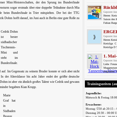
rmer Mini-Meisterschaften, der den Sprung ins Bundesfinale
Rückbl
nsturm sogar erstmals über eine doppelte Teilnahme durch Mia
Gepostet Am
e beim Bundesfinale in Trier mitspielten. Der bei der TTG
Herren Krei
rik Dohm hofft darauf, im Juni auch in Berlin eine gute Rolle zu
Saison den f
Fabian Barge
ERGE
Cedrik Dohm
Gepostet Am
ist bester
Herren Krei
südbadischer
Kreisliga 
Tischtennis-
Kreisliga D
Mini und
1. Mai
steht im
Gepostet Am
Bundesfinale.
Liebe Freu
Muggensturm
 auf. Im Gegensatz zu seinem Bruder konnte er sich aber nicht
eingeladen. 
 In der Altersklasse bis acht Jahre endet der größte deutsche
 Dohm ist aber ein ähnlich großes Talent wie Cedrik und gewann
Trainingszeiten (a
 minder begabten Kian Krupp.
Jugendliche:
Marie
Mittwoch & Freitag 18:0
Graf hat
Erwachsene:
in
Montag: Ü50 ab 20:15 – 
Südbaden
Dienstag 20:30 – 00:00 
Bronze