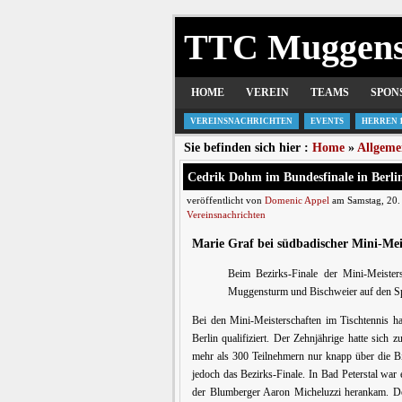
TTC Muggen
HOME
VEREIN
TEAMS
SPON
VEREINSNACHRICHTEN
EVENTS
HERREN 
Sie befinden sich hier :
Home
»
Allgeme
Cedrik Dohm im Bundesfinale in Berli
veröffentlicht von
Domenic Appel
am Samstag, 20. 
Vereinsnachrichten
Marie Graf bei südbadischer Mini-Meis
Beim Bezirks-Finale der Mini-Meister
Muggensturm und Bischweier auf den Sp
Bei den Mini-Meisterschaften im Tischtennis h
Berlin qualifiziert. Der Zehnjährige hatte sic
mehr als 300 Teilnehmern nur knapp über die Bi
jedoch das Bezirks-Finale. In Bad Peterstal war e
der Blumberger Aaron Micheluzzi herankam. Doc