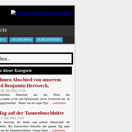
UTZ
EN 1
JUGEND (M/W)
SCHÜLER/INNEN
n dieser Kategorie
hmen Abschied von unserem
ed Benjamin Hertweck,
 28. Juli 2026, 12:28
erzlichen Menschen aus der Mitte des
ng strahlte er bei uns Optimismus sowie Zuversicht aus. Er
geglichenheit. Benni war ein super Typ! ...
weiterlesen
 Tag auf der Tannenbuschhütte
 5. Mai 2026, 12:53
bewirtete die fünfte und sechste Mannschaft die
hütte. Bei Kaiserwetter herrschte den ganzen Tag reges
 um die Tannenbuschhütte. Unsere Gäste ...
weiterlesen