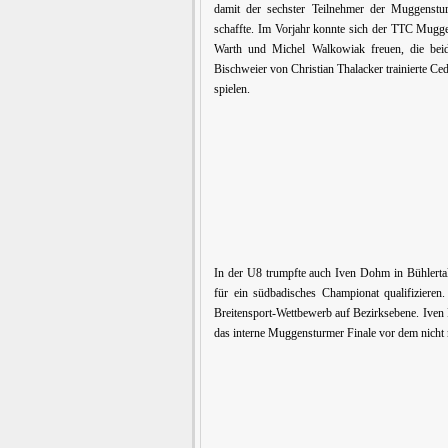
damit der sechster Teilnehmer der Muggenstu
schaffte. Im Vorjahr konnte sich der TTC Mugge
Warth und Michel Walkowiak freuen, die beid
Bischweier von Christian Thalacker trainierte Ced
spielen.
In der U8 trumpfte auch Iven Dohm in Bühlertal
für ein südbadisches Championat qualifizieren.
Breitensport-Wettbewerb auf Bezirksebene. Iven
das interne Muggensturmer Finale vor dem nicht