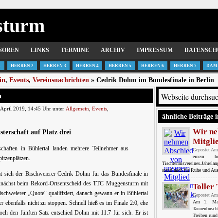
sturm
SOREN
LINKS
TERMINE
ARCHIV
IMPRESSUM
DATENSCH
1
HERREN 2
HERREN 3
HERREN 4
HERREN 5
HERREN 6
HERREN 7
DAM
in
,
Events
,
Vereinsnachrichten
» Cedrik Dohm im Bundesfinale in Berlin
n
April 2019, 14:45 Uhr unter
Allgemein
,
Events
,
ähnliche Beiträge i
Wir ne
terschaft auf Platz drei
Mitgli
schaften in Bühlertal landen mehrere Teilnehmer aus
Gepostet Am
einem h
itzenplätzen.
Tischtennisvereines.Jahrela
stand auch für Ruhe und Aus
at sich der Bischweierer Cedrik Dohm für das Bundesfinale in
h zunächst beim Rekord-Ortsentscheid des TTC Muggensturm mit
Toller
schweierer „Quote“ qualifiziert, danach gewann er in Bühlertal
Gepostet Am
Am 1. Mai 
r ebenfalls nicht zu stoppen. Schnell hieß es im Finale 2:0, ehe
Tannenbusch
h den fünften Satz entschied Dohm mit 11:7 für sich. Er ist
Treiben rund