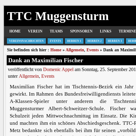
TTC Muggensturm
HOME
VEREIN
TEAMS
SPONSOREN
LINKS
TERMIN
VEREINSNACHRICHTEN
EVENTS
HERREN 1
HERREN 2
HERREN 3
HERR
Sie befinden sich hier :
Home
»
Allgemein
,
Events
» Dank an Maximili
Dank an Maximilian Fischer
veröffentlicht von
Domenic Appel
am Sonntag, 25. September 201
unter
Allgemein
,
Events
Maximilian Fischer hat im Tischtennis-Bezirk ein Jahr 
gewirkt. Im Rahmen des Bundesfreiwilligendiensts leitet
A-Klassen-Spieler unter anderem die Tischten
Muggensturmer Albert-Schweitzer-Schule. Fischer 
Schulzeit jeden Mittwochnachmittag im Einsatz. Die Kin
und machten ihm ein schönes Abschiedsgeschenk. TTC-P
Metz bedankte sich ebenfalls bei ihm für seinen „vorbild