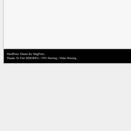
WordPress Theme
By MagPress
Thanks To
Free MMORPG
|
VPS Hosting
|
Video Hosting